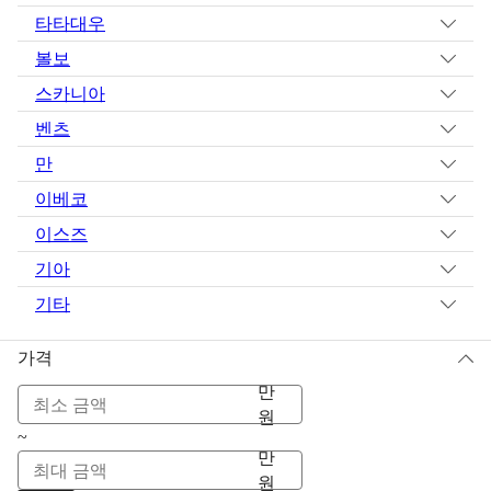
타타대우
볼보
스카니아
벤츠
만
이베코
이스즈
기아
기타
가격
만
원
~
만
원