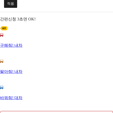
적용
간편신청
3초면 OK!
구해줘! 내차
팔아줘! 내차
바꿔줘! 대차