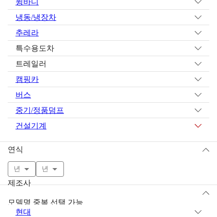
윙바디
냉동/냉장차
추레라
특수용도차
트레일러
캠핑카
버스
중기/정품덤프
건설기계
연식
년
년
제조사
모델명 중복 선택 가능
현대