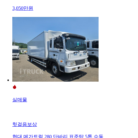
3,050만원
실매물
헛걸음보상
현대 메가트럭 280 단바리 표준탑 5톤 수동