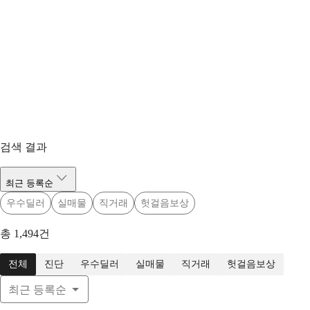
검색 결과
최근 등록순
우수딜러
실매물
직거래
헛걸음보상
총
1,494
건
전체
진단
우수딜러
실매물
직거래
헛걸음보상
최근 등록순