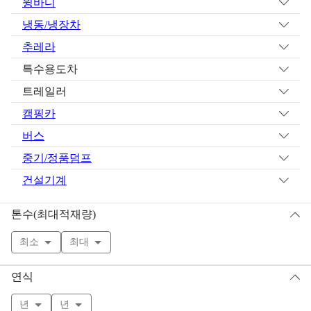
윙바디
냉동/냉장차
추레라
특수용도차
트레일러
캠핑카
버스
중기/정품덤프
건설기계
톤수(최대적재량)
최소
최대
연식
년
년