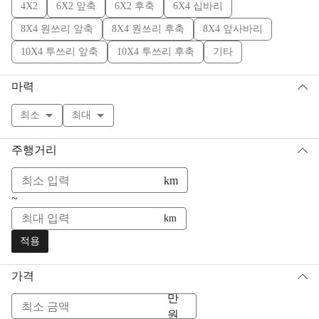
4X2
6X2 앞축
6X2 후축
6X4 십바리
8X4 원쓰리 앞축
8X4 원쓰리 후축
8X4 앞사바리
10X4 투쓰리 앞축
10X4 투쓰리 후축
기타
마력
최소
최대
주행거리
km
~
km
적용
가격
만
원