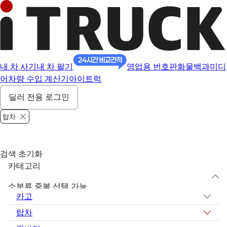
내 차 사기
내 차 팔기
영업용 번호판
화물백과
미디
어
차량 수입 계산기
아이트럭
딜러 전용 로그인
탑차
검색 초기화
카테고리
소분류 중복 선택 가능
카고
탑차