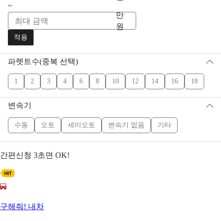
~
만
원
적용
파렛트수(중복 선택)
1
2
3
4
6
8
10
12
14
16
18
변속기
수동
오토
세미오토
변속기 없음
기타
간편신청
3초면 OK!
구해줘! 내차