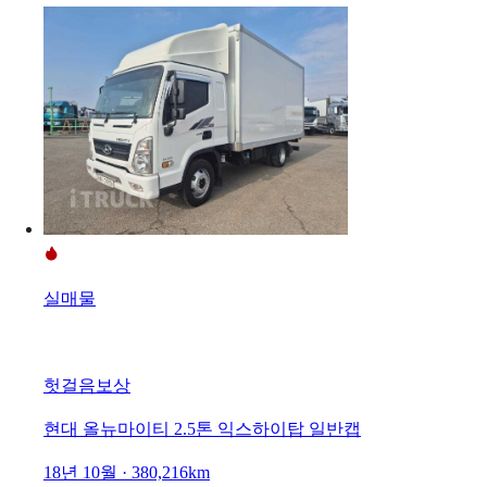
실매물
헛걸음보상
현대 올뉴마이티 2.5톤 익스하이탑 일반캡
18년 10월 · 380,216km