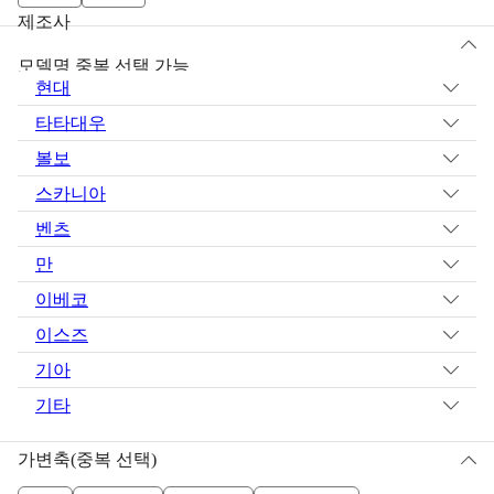
제조사
모델명 중복 선택 가능
현대
타타대우
볼보
스카니아
벤츠
만
이베코
이스즈
기아
기타
가변축(중복 선택)