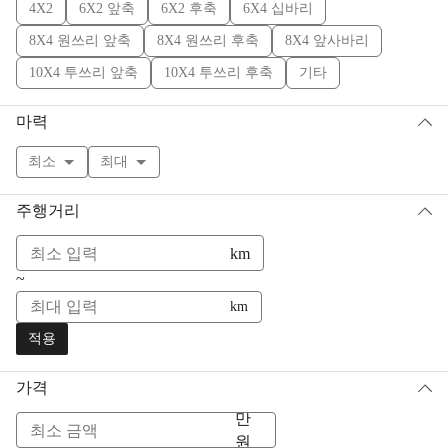
4X2
6X2 앞축
6X2 후축
6X4 십바리
8X4 원쓰리 앞축
8X4 원쓰리 후축
8X4 앞사바리
10X4 투쓰리 앞축
10X4 투쓰리 후축
기타
마력
최소
최대
주행거리
km
~
km
적용
가격
만
원