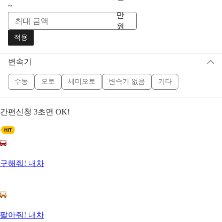
~
만
원
적용
변속기
수동
오토
세미오토
변속기 없음
기타
간편신청
3초면 OK!
구해줘! 내차
팔아줘! 내차