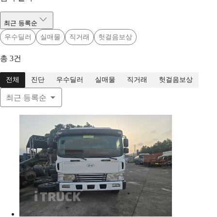
최근 등록순
우수딜러
실매물
직거래
헛걸음보상
총
3
건
전체
진단
우수딜러
실매물
직거래
헛걸음보상
최근 등록순