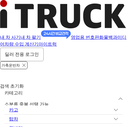
내 차 사기
내 차 팔기
영업용 번호판
화물백과
미디
어
차량 수입 계산기
아이트럭
딜러 전용 로그인
가축운반차
검색 초기화
카테고리
소분류 중복 선택 가능
카고
탑차