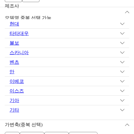
제조사
모델명 중복 선택 가능
현대
타타대우
볼보
스카니아
벤츠
만
이베코
이스즈
기아
기타
가변축(중복 선택)