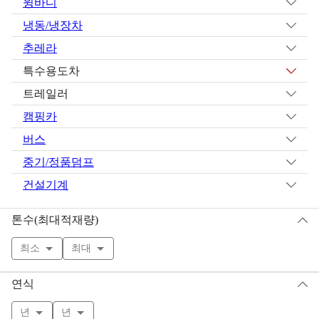
윙바디
냉동/냉장차
추레라
특수용도차
트레일러
캠핑카
버스
중기/정품덤프
건설기계
톤수(최대적재량)
최소
최대
연식
년
년