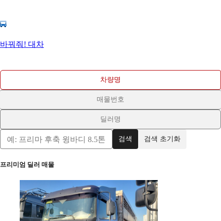
바꿔줘! 대차
차량명
매물번호
딜러명
검색
검색 초기화
프리미엄 딜러 매물