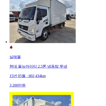
실매물
현대 올뉴마이티 2.5톤 냉동탑 투냉
15년 05월 · 602,434km
3,200만원