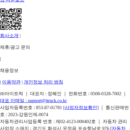
회사소개
|
제휴/광고 문의
|
채용정보
|
이용약관
|
개인정보 처리 방침
㈜아이트럭 ｜ 대표자 : 정혜인 ｜ 전화번호 :
0508-0328-7002
｜
대표 이메일 :
support@itruck.co.kr
사업자등록번호 : 853-87-01781
[사업자정보확인]
｜ 통신판매번
호 : 2023-강원인제-0074
자동차관리사업등록 번호 : 제02-4123-000402호 ｜ 자동차 관리
사업장 소재지 : 경기도 화성시 우정읍 포승항남로 976
[자동차