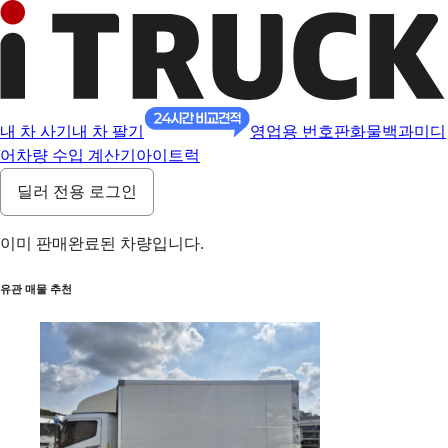
내 차 사기
내 차 팔기
영업용 번호판
화물백과
미디
어
차량 수입 계산기
아이트럭
딜러 전용 로그인
이미 판매완료된 차량입니다.
유관 매물 추천