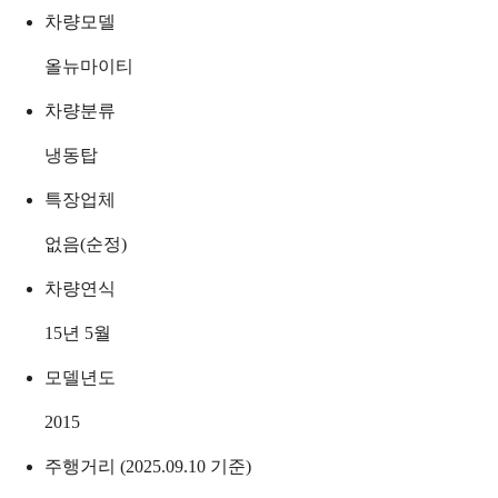
차량모델
올뉴마이티
차량분류
냉동탑
특장업체
없음(순정)
차량연식
15년 5월
모델년도
2015
주행거리 (2025.09.10 기준)