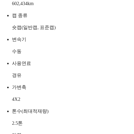
602,434
km
캡 종류
숏캡(일반캡, 표준캡)
변속기
수동
사용연료
경유
가변축
4X2
톤수(최대적재량)
2.5
톤