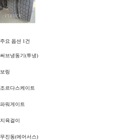
주요 옵션
1
건
써브냉동기(투냉)
보링
조르다스케이트
파워게이트
지육걸이
무진동(에어서스)