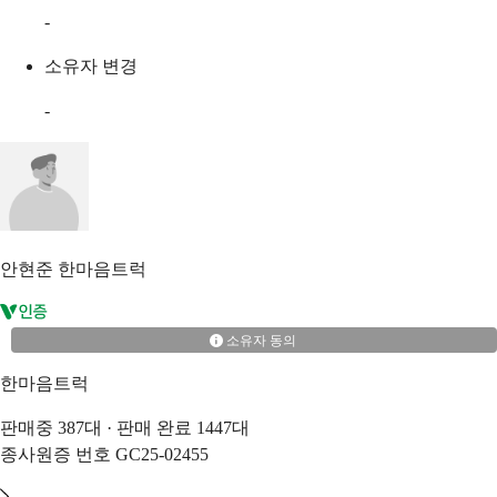
-
소유자 변경
-
안현준
한마음트럭
소유자 동의
한마음트럭
판매중
387
대 · 판매 완료
1447
대
종사원증 번호
GC25-02455