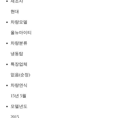
제조사
현대
차량모델
올뉴마이티
차량분류
냉동탑
특장업체
없음(순정)
차량연식
15년 5월
모델년도
2015