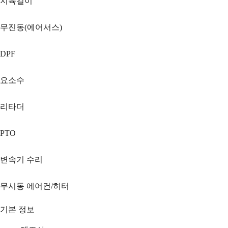
지육걸이
무진동(에어서스)
DPF
요소수
리타더
PTO
변속기 수리
무시동 에어컨/히터
기본 정보