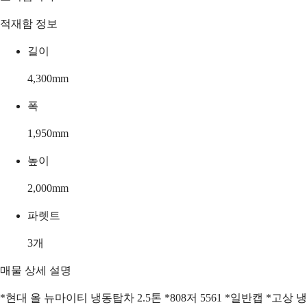
적재함 정보
길이
4,300
mm
폭
1,950
mm
높이
2,000
mm
파렛트
3
개
매물 상세 설명
*현대 올 뉴마이티 냉동탑차 2.5톤 *808저 5561 *일반캡 *고상 냉