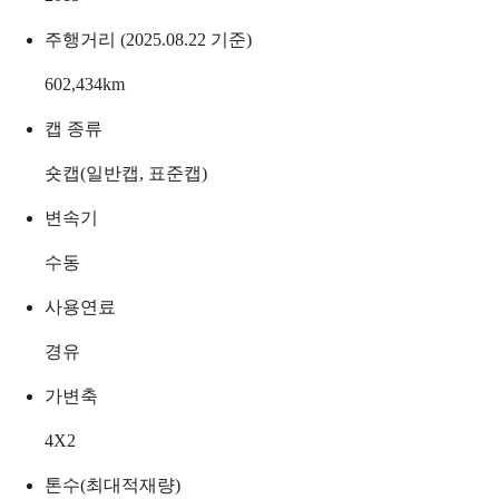
주행거리 (2025.08.22 기준)
602,434
km
캡 종류
숏캡(일반캡, 표준캡)
변속기
수동
사용연료
경유
가변축
4X2
톤수(최대적재량)