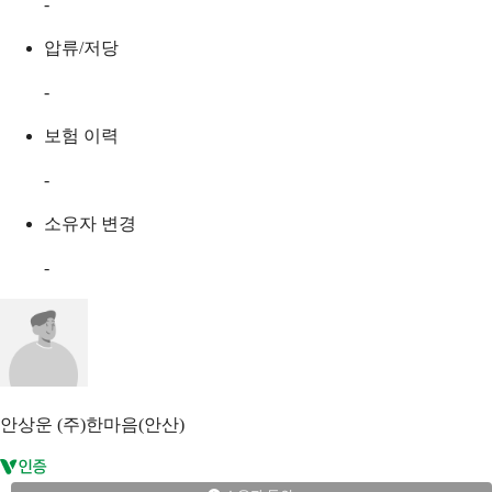
-
압류/저당
-
보험 이력
-
소유자 변경
-
안상운
(주)한마음(안산)