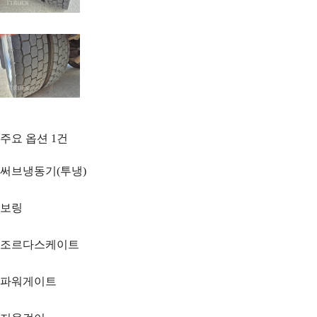
주요 옵션
1
건
써브냉동기(투냉)
보링
조르다스케이트
파워게이트