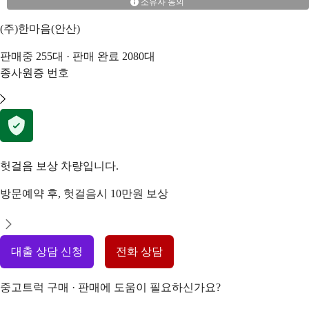
소유자 동의
(주)한마음(안산)
판매중
255
대 · 판매 완료
2080
대
종사원증 번호
헛걸음 보상 차량입니다.
방문예약 후, 헛걸음시 10만원 보상
대출 상담 신청
전화 상담
중고트럭 구매 · 판매에 도움이 필요하신가요?