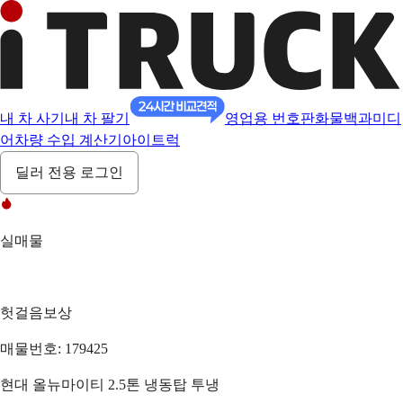
내 차 사기
내 차 팔기
영업용 번호판
화물백과
미디
어
차량 수입 계산기
아이트럭
딜러 전용 로그인
실매물
헛걸음보상
매물번호: 179425
현대 올뉴마이티 2.5톤 냉동탑 투냉