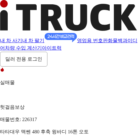
내 차 사기
내 차 팔기
영업용 번호판
화물백과
미디
어
차량 수입 계산기
아이트럭
딜러 전용 로그인
실매물
헛걸음보상
매물번호: 226317
타타대우 맥쎈 480 후축 윙바디 16톤 오토