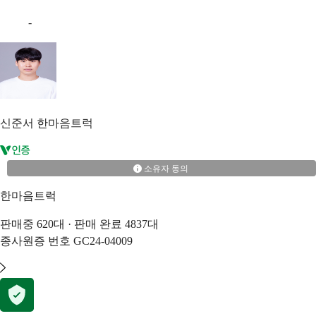
-
신준서
한마음트럭
소유자 동의
한마음트럭
판매중
620
대 · 판매 완료
4837
대
종사원증 번호
GC24-04009