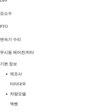
DPF
요소수
PTO
변속기 수리
무시동 에어컨/히터
기본 정보
제조사
타타대우
차량모델
맥쎈