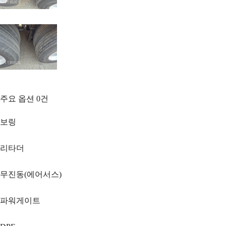
주요 옵션
0
건
보링
리타더
무진동(에어서스)
파워게이트