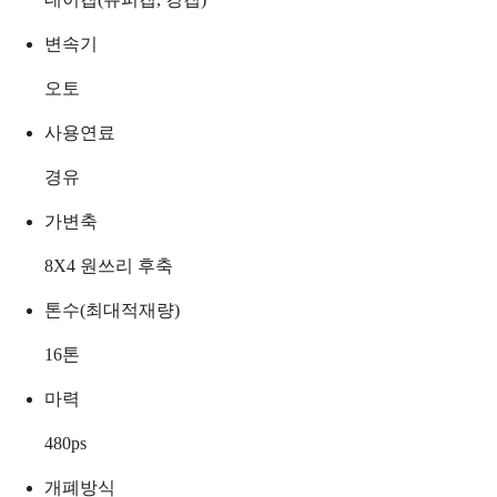
변속기
오토
사용연료
경유
가변축
8X4 원쓰리 후축
톤수(최대적재량)
16
톤
마력
480
ps
개폐방식