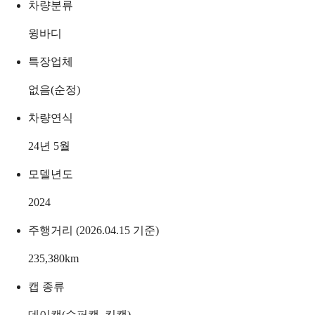
차량분류
윙바디
특장업체
없음(순정)
차량연식
24년 5월
모델년도
2024
주행거리 (2026.04.15 기준)
235,380
km
캡 종류
데이캡(슈퍼캡, 킹캡)