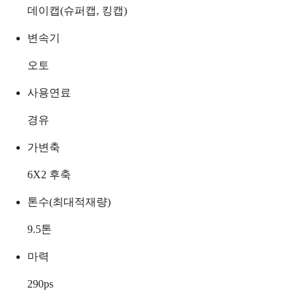
데이캡(슈퍼캡, 킹캡)
변속기
오토
사용연료
경유
가변축
6X2 후축
톤수(최대적재량)
9.5
톤
마력
290
ps