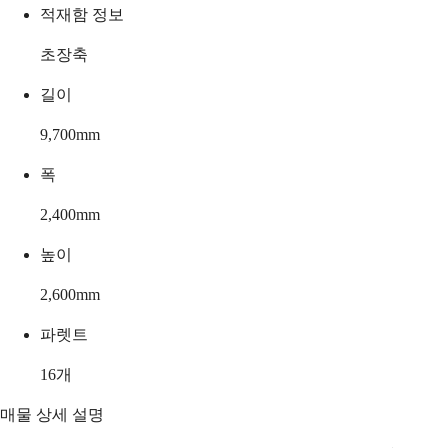
적재함 정보
초장축
길이
9,700
mm
폭
2,400
mm
높이
2,600
mm
파렛트
16
개
매물 상세 설명