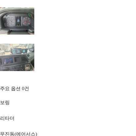
주요 옵션
0
건
보링
리타더
무진동(에어서스)