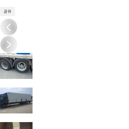
1
/
16
공유