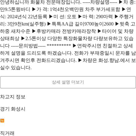
안녕하십니까 화물차 전문매장입니다. -----차량설명----- ▶차 종:
만9.5톤윙바디 ▶가 격: 1억4천오백만원 차주 부가세포함 ▶연
식: 2024년식 22년등록 ▶미 션: 오토 ▶마 력: 290마력 ▶주행거
리: 3만9천km(실주행) ▶특특AA급 길이9700높이2600 ▶뒷축 고
하중 새차수준 ▶후방카매라 전방카매라장착 ▶타이어 및 차량
상태최상 ▶2.5톤이상 다양한 특장화물차량 다량보유하고 있습
니다 -----문의방법----- ********** ▶연락주시면 친절하고 상세
하게 설명을 드리도록 하겠습니다. 전화가 부재중일시 문자를 남
겨주시면 확인후 전화드리겠습니다. ▶차량은 화성.향남.에서 보
실수 있습니다. ㅤ
상세 설명 더보기
차고지 정보
경기 화성시
직거래