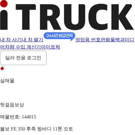
내 차 사기
내 차 팔기
영업용 번호판
화물백과
미디
어
차량 수입 계산기
아이트럭
딜러 전용 로그인
실매물
헛걸음보상
매물번호: 144015
볼보 FE 350 후축 윙바디 11톤 오토