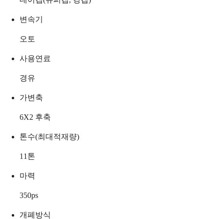
변속기
오토
사용연료
경유
가변축
6X2 후축
톤수(최대적재량)
11
톤
마력
350
ps
개폐방식