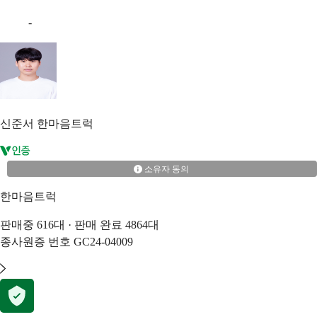
-
신준서
한마음트럭
소유자 동의
한마음트럭
판매중
616
대 · 판매 완료
4864
대
종사원증 번호
GC24-04009