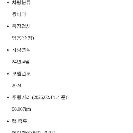
차량분류
윙바디
특장업체
없음(순정)
차량연식
24년 4월
모델년도
2024
주행거리 (2025.02.14 기준)
56,067
km
캡 종류
데이캡(슈퍼캡, 킹캡)