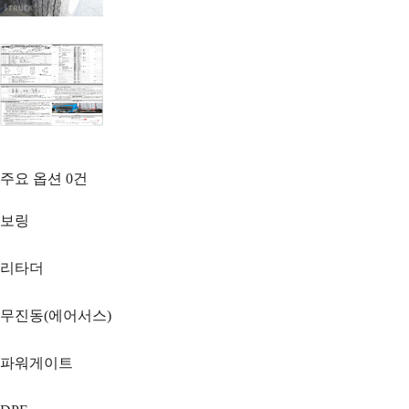
주요 옵션
0
건
보링
리타더
무진동(에어서스)
파워게이트