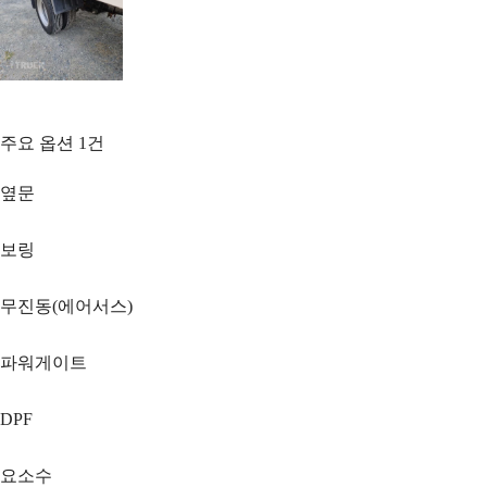
주요 옵션
1
건
옆문
보링
무진동(에어서스)
파워게이트
DPF
요소수