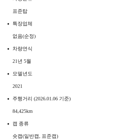
표준탑
특장업체
없음(순정)
차량연식
21년 5월
모델년도
2021
주행거리 (2026.01.06 기준)
84,425
km
캡 종류
숏캡(일반캡, 표준캡)