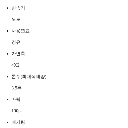
변속기
오토
사용연료
경유
가변축
4X2
톤수(최대적재량)
3.5
톤
마력
190
ps
배기량