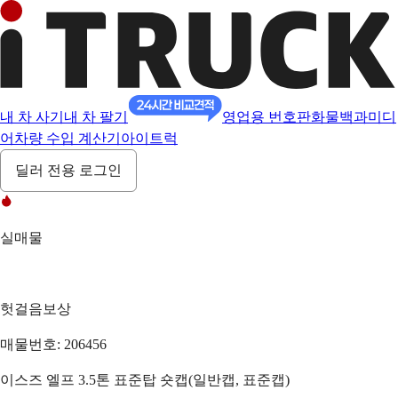
내 차 사기
내 차 팔기
영업용 번호판
화물백과
미디
어
차량 수입 계산기
아이트럭
딜러 전용 로그인
실매물
헛걸음보상
매물번호: 206456
이스즈 엘프 3.5톤 표준탑 숏캡(일반캡, 표준캡)