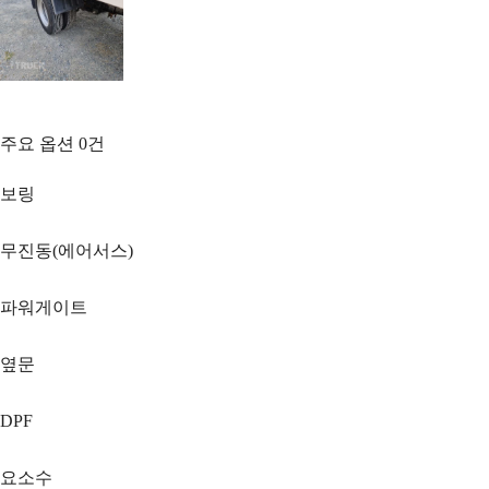
주요 옵션
0
건
보링
무진동(에어서스)
파워게이트
옆문
DPF
요소수