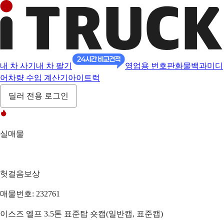
내 차 사기
내 차 팔기
영업용 번호판
화물백과
미디
어
차량 수입 계산기
아이트럭
딜러 전용 로그인
실매물
헛걸음보상
매물번호: 232761
이스즈 엘프 3.5톤 표준탑 숏캡(일반캡, 표준캡)