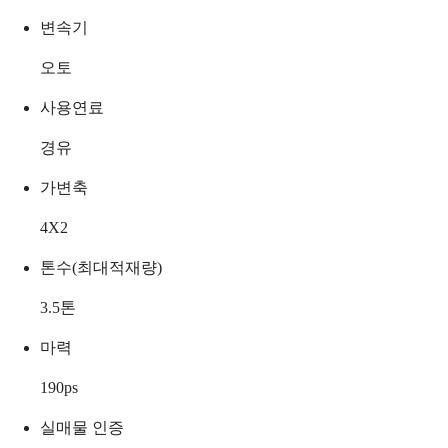
변속기
오토
사용연료
경유
가변축
4X2
톤수(최대적재량)
3.5
톤
마력
190
ps
실매물 인증