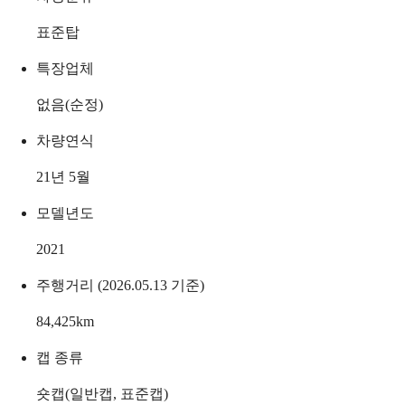
표준탑
특장업체
없음(순정)
차량연식
21년 5월
모델년도
2021
주행거리 (2026.05.13 기준)
84,425
km
캡 종류
숏캡(일반캡, 표준캡)