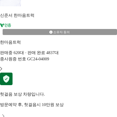
신준서
한마음트럭
소유자 동의
한마음트럭
판매중
620
대 · 판매 완료
4837
대
종사원증 번호
GC24-04009
헛걸음 보상 차량입니다.
방문예약 후, 헛걸음시 10만원 보상