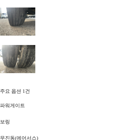
주요 옵션
1
건
파워게이트
보링
무진동(에어서스)