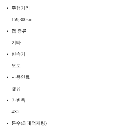
주행거리
159,300
km
캡 종류
기타
변속기
오토
사용연료
경유
가변축
4X2
톤수(최대적재량)