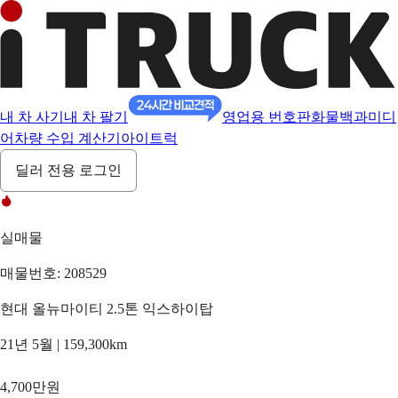
내 차 사기
내 차 팔기
영업용 번호판
화물백과
미디
어
차량 수입 계산기
아이트럭
딜러 전용 로그인
실매물
매물번호: 208529
현대 올뉴마이티 2.5톤 익스하이탑
21년 5월 | 159,300km
4,700만원