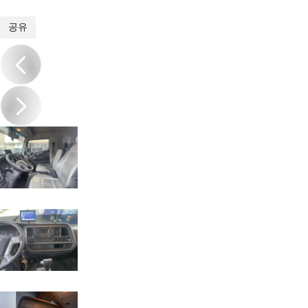
1
/
16
공유