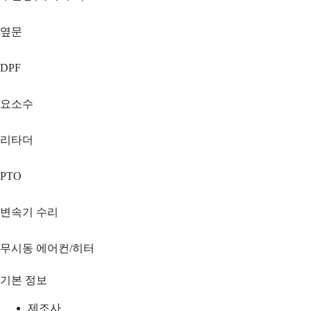
옆문
DPF
요소수
리타더
PTO
변속기 수리
무시동 에어컨/히터
기본 정보
제조사