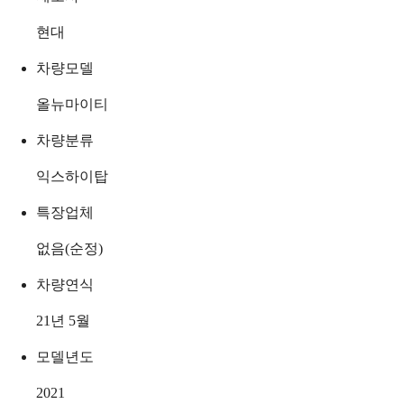
현대
차량모델
올뉴마이티
차량분류
익스하이탑
특장업체
없음(순정)
차량연식
21년 5월
모델년도
2021