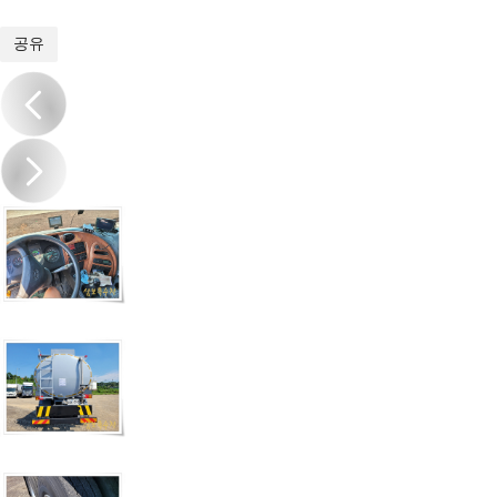
1
/
16
공유