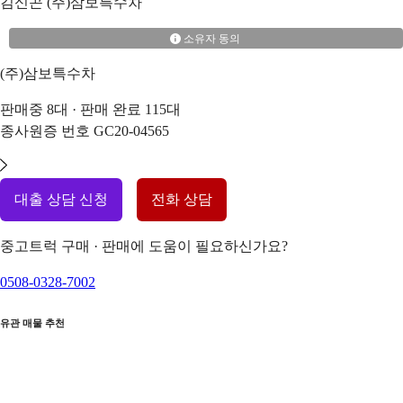
김신곤
(주)삼보특수차
소유자 동의
(주)삼보특수차
판매중
8
대 · 판매 완료
115
대
종사원증 번호
GC20-04565
대출 상담 신청
전화 상담
중고트럭 구매 · 판매에 도움이 필요하신가요?
0508-0328-7002
유관 매물 추천