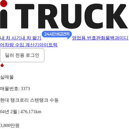
내 차 사기
내 차 팔기
영업용 번호판
화물백과
미디
어
차량 수입 계산기
아이트럭
딜러 전용 로그인
실매물
매물번호: 3373
현대 탱크로리 스텐탱크 수동
04년 2월 | 476,171km
3,800만원