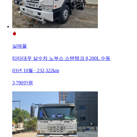
실매물
타타대우 살수차 노부스 스텐탱크 8,200L 수동
03년 10월 · 232,322km
3,790만원