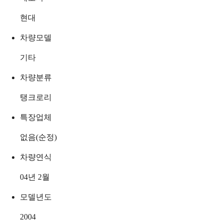
현대
차량모델
기타
차량분류
탱크로리
특장업체
없음(순정)
차량연식
04년 2월
모델년도
2004