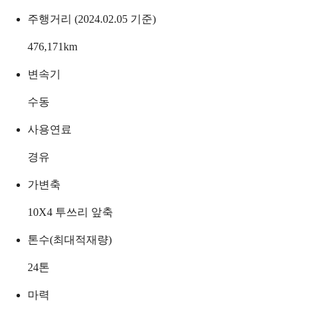
주행거리 (2024.02.05 기준)
476,171
km
변속기
수동
사용연료
경유
가변축
10X4 투쓰리 앞축
톤수(최대적재량)
24
톤
마력