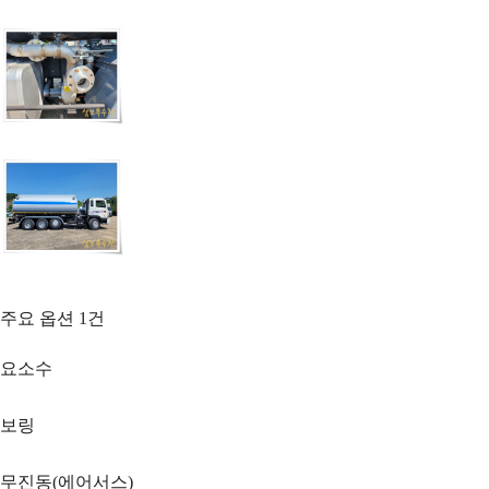
주요 옵션
1
건
요소수
보링
무진동(에어서스)