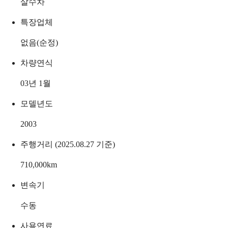
살수차
특장업체
없음(순정)
차량연식
03년 1월
모델년도
2003
주행거리 (2025.08.27 기준)
710,000
km
변속기
수동
사용연료