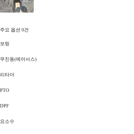
주요 옵션
0
건
보링
무진동(에어서스)
리타더
PTO
DPF
요소수