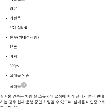
경유
가변축
6X4 십바리
톤수(최대적재량)
16
톤
마력
380
ps
실매물 인증
실매물
실매물 인증은 차량 실 소유자의 요청에 따라 딜러가 중개 판매
하는 경우 현재 운행 중인 차량일 수 있으며, 실매물 미인증으로