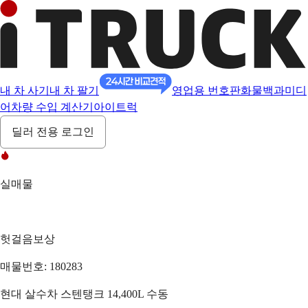
내 차 사기
내 차 팔기
영업용 번호판
화물백과
미디
어
차량 수입 계산기
아이트럭
딜러 전용 로그인
실매물
헛걸음보상
매물번호: 180283
현대 살수차 스텐탱크 14,400L 수동