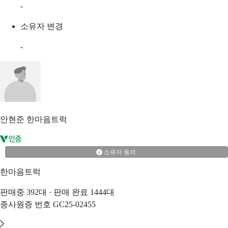
-
소유자 변경
-
안현준
한마음트럭
소유자 동의
한마음트럭
판매중
392
대 · 판매 완료
1444
대
종사원증 번호
GC25-02455