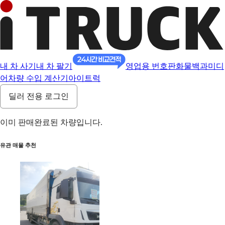
내 차 사기
내 차 팔기
영업용 번호판
화물백과
미디
어
차량 수입 계산기
아이트럭
딜러 전용 로그인
이미 판매완료된 차량입니다.
유관 매물 추천