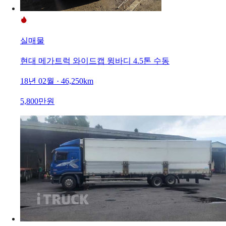
실매물
현대 메가트럭 와이드캡 윙바디 4.5톤 수동
18년 02월 · 46,250km
5,800만원