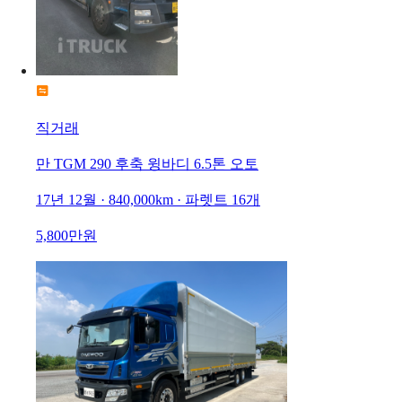
직거래
만 TGM 290 후축 윙바디 6.5톤 오토
17년 12월 · 840,000km · 파렛트 16개
5,800만원