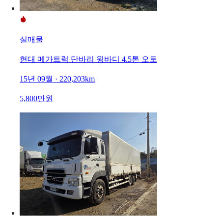
실매물
현대 메가트럭 단바리 윙바디 4.5톤 오토
15년 09월 · 220,203km
5,800만원