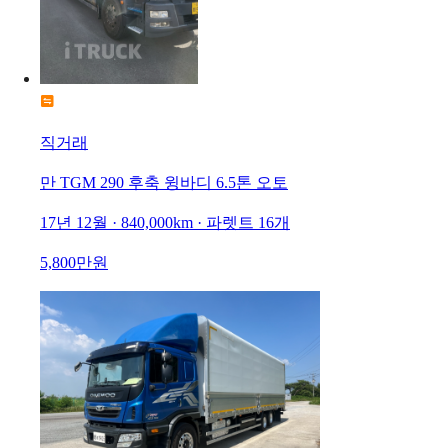
직거래
만 TGM 290 후축 윙바디 6.5톤 오토
17년 12월 · 840,000km · 파렛트 16개
5,800만원