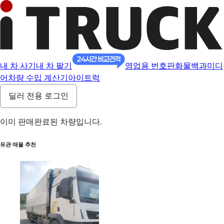
내 차 사기
내 차 팔기
영업용 번호판
화물백과
미디
어
차량 수입 계산기
아이트럭
딜러 전용 로그인
이미 판매완료된 차량입니다.
유관 매물 추천