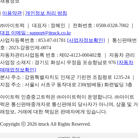
채용정보
|
이용약관
|
개인정보 처리 방침
㈜아이트럭 ｜ 대표자 : 정혜인 ｜ 전화번호 :
0508-0328-7002
｜
대표 이메일 :
support@itruck.co.kr
사업자등록번호 : 853-87-01781
[사업자정보확인]
｜ 통신판매번
호 : 2023-강원인제-0074
자동차관리사업등록 번호 : 제02-4123-000402호 ｜ 자동차 관리
사업장 소재지 : 경기도 화성시 우정읍 포승항남로 976
[자동차
매매업정보확인]
본사 주소 : 강원특별자치도 인제군 기린면 조침령로 1235-24 ｜
지점 주소 : 서울시 서초구 동작대로 230(방배동) 화련빌딩 3층
아이트럭 인증중고트럭은 ㈜아이트럭이 운영합니다. ㈜아이트
럭은 통신판매중개자로 통신판매의 당사자가 아니며, 상품 및 거
래정보, 거래에 대한 책임은 판매자에게 있습니다.
Copyright ⓒ 2026 itruck All Rights Reserved.