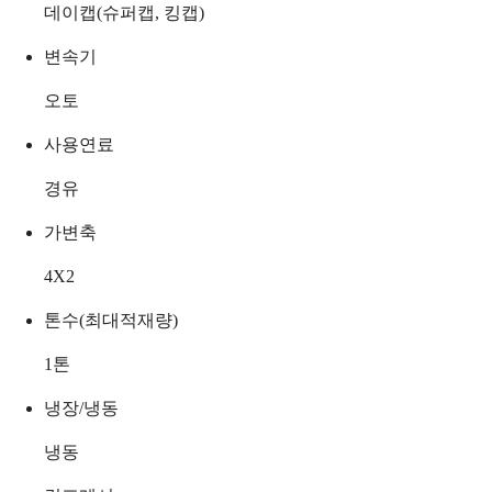
데이캡(슈퍼캡, 킹캡)
변속기
오토
사용연료
경유
가변축
4X2
톤수(최대적재량)
1
톤
냉장/냉동
냉동