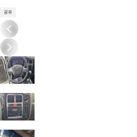
1
/
15
공유