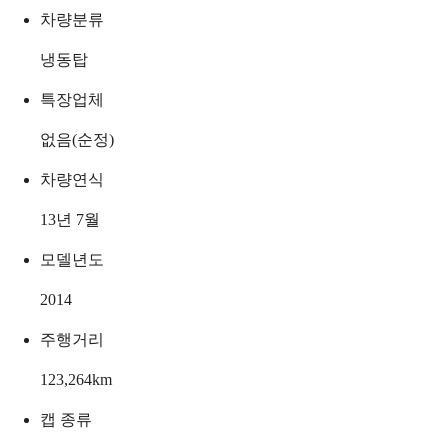
차량분류
냉동탑
특장업체
없음(순정)
차량연식
13년 7월
모델년도
2014
주행거리
123,264
km
캡 종류