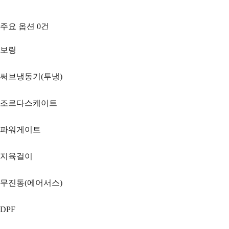
주요 옵션
0
건
보링
써브냉동기(투냉)
조르다스케이트
파워게이트
지육걸이
무진동(에어서스)
DPF