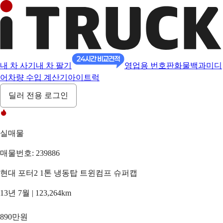
내 차 사기
내 차 팔기
영업용 번호판
화물백과
미디
어
차량 수입 계산기
아이트럭
딜러 전용 로그인
실매물
매물번호: 239886
현대 포터2 1톤 냉동탑 트윈컴프 슈퍼캡
13년 7월 | 123,264km
890만원