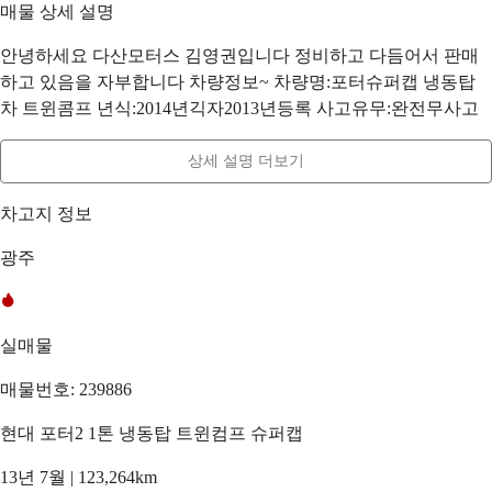
매물 상세 설명
안녕하세요 다산모터스 김영권입니다 정비하고 다듬어서 판매
하고 있음을 자부합니다 차량정보~ 차량명:포터슈퍼캡 냉동탑
차 트윈콤프 년식:2014년긱자2013년등록 사고유무:완전무사고
상세 설명 더보기
차고지 정보
광주
실매물
매물번호: 239886
현대 포터2 1톤 냉동탑 트윈컴프 슈퍼캡
13년 7월 | 123,264km