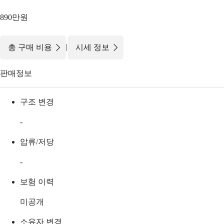
890만원
|
총 구매 비용
시세 정보
판매정보
구조 변경
-
압류/저당
-
보험 이력
미공개
소유자 변경