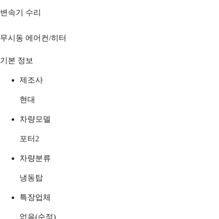
변속기 수리
무시동 에어컨/히터
기본 정보
제조사
현대
차량모델
포터2
차량분류
냉동탑
특장업체
없음(순정)