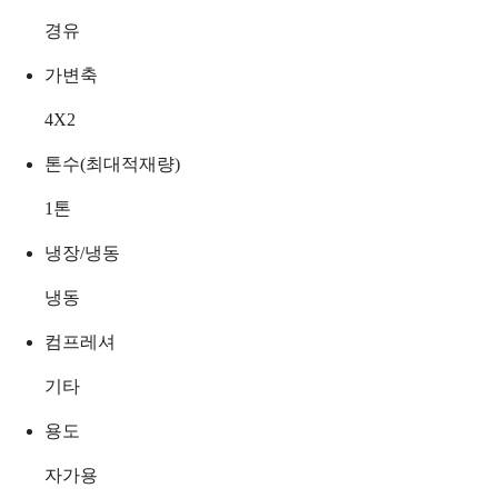
경유
가변축
4X2
톤수(최대적재량)
1
톤
냉장/냉동
냉동
컴프레셔
기타
용도
자가용