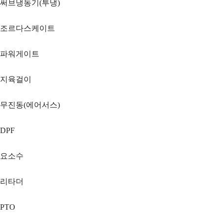
써브냉동기(투냉)
조르다스케이트
파워게이트
지육걸이
무진동(에어서스)
DPF
요소수
리타더
PTO