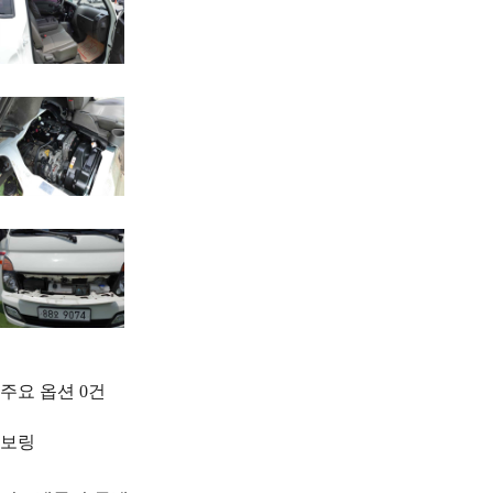
주요 옵션
0
건
보링