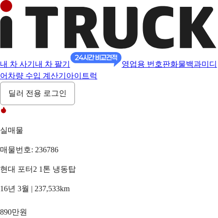
내 차 사기
내 차 팔기
영업용 번호판
화물백과
미디
어
차량 수입 계산기
아이트럭
딜러 전용 로그인
실매물
매물번호: 236786
현대 포터2 1톤 냉동탑
16년 3월 | 237,533km
890만원