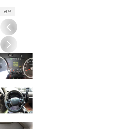
1
/
20
공유