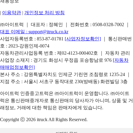
채용정보
|
이용약관
|
개인정보 처리 방침
㈜아이트럭 ｜ 대표자 : 정혜인 ｜ 전화번호 :
0508-0328-7002
｜
대표 이메일 :
support@itruck.co.kr
사업자등록번호 : 853-87-01781
[사업자정보확인]
｜ 통신판매번
호 : 2023-강원인제-0074
자동차관리사업등록 번호 : 제02-4123-000402호 ｜ 자동차 관리
사업장 소재지 : 경기도 화성시 우정읍 포승항남로 976
[자동차
매매업정보확인]
본사 주소 : 강원특별자치도 인제군 기린면 조침령로 1235-24 ｜
지점 주소 : 서울시 서초구 동작대로 230(방배동) 화련빌딩 3층
아이트럭 인증중고트럭은 ㈜아이트럭이 운영합니다. ㈜아이트
럭은 통신판매중개자로 통신판매의 당사자가 아니며, 상품 및 거
래정보, 거래에 대한 책임은 판매자에게 있습니다.
Copyright ⓒ 2026 itruck All Rights Reserved.