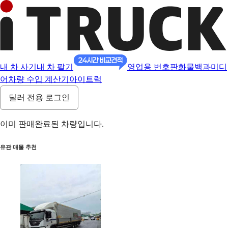
내 차 사기
내 차 팔기
영업용 번호판
화물백과
미디
어
차량 수입 계산기
아이트럭
딜러 전용 로그인
이미 판매완료된 차량입니다.
유관 매물 추천