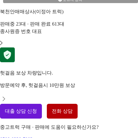
북천안매매상사(이정아 트럭)
판매중
23
대 · 판매 완료
613
대
종사원증 번호
대표
헛걸음 보상 차량입니다.
방문예약 후, 헛걸음시 10만원 보상
대출 상담 신청
전화 상담
중고트럭 구매 · 판매에 도움이 필요하신가요?