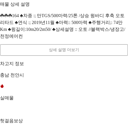
매물 상세 설명
☘️☘️☘️164 ♣차종 :; 만TGS/500마력/25톤 /상승 윙바디 후축 오토
리타드 ♣연식 :; 2019년11월 ♣마력:: 500마력 ♣주행거리;: 74만
Km ♣윙길이:10m20/2m50/ ♣상세설명 :: 오토 //블랙박스/냉장고/
천정에어컨
상세 설명 더보기
차고지 정보
충남 천안시
실매물
헛걸음보상