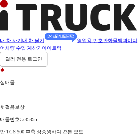
내 차 사기
내 차 팔기
영업용 번호판
화물백과
미디
어
차량 수입 계산기
아이트럭
딜러 전용 로그인
실매물
헛걸음보상
매물번호: 235355
만 TGS 500 후축 상승윙바디 23톤 오토