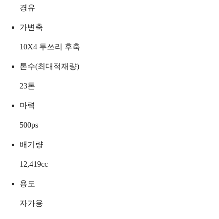
경유
가변축
10X4 투쓰리 후축
톤수(최대적재량)
23
톤
마력
500
ps
배기량
12,419
cc
용도
자가용