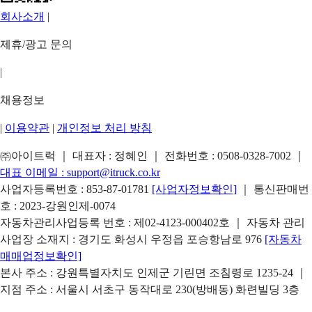
회사소개
|
제휴/광고 문의
|
채용정보
|
이용약관
|
개인정보 처리 방침
㈜아이트럭 ｜ 대표자 : 정혜인 ｜ 전화번호 :
0508-0328-7002
｜
대표 이메일 :
support@itruck.co.kr
사업자등록번호 : 853-87-01781
[사업자정보확인]
｜ 통신판매번
호 : 2023-강원인제-0074
자동차관리사업등록 번호 : 제02-4123-000402호 ｜ 자동차 관리
사업장 소재지 : 경기도 화성시 우정읍 포승항남로 976
[자동차
매매업정보확인]
본사 주소 : 강원특별자치도 인제군 기린면 조침령로 1235-24 ｜
지점 주소 : 서울시 서초구 동작대로 230(방배동) 화련빌딩 3층