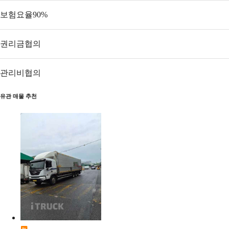
보험요율
90
%
권리금
협의
관리비
협의
유관 매물 추천