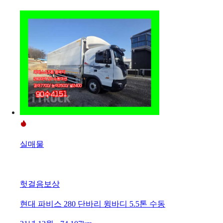
실매물
헛걸음보상
현대 파비스 280 단바리 윙바디 5.5톤 수동