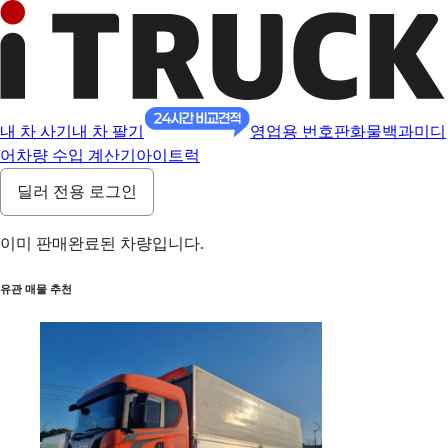
내 차 사기
내 차 팔기
영업용 번호판
화물백과
미디
어
차량 수입 계산기
아이트럭
딜러 전용 로그인
이미 판매완료된 차량입니다.
유관 매물 추천