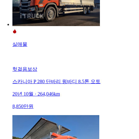
실매물
헛걸음보상
스카니아 P 280 단바리 윙바디 8.5톤 오토
20년 10월 · 264,046km
8,850만원