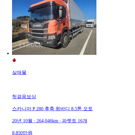
실매물
헛걸음보상
스카니아 P 280 후축 윙바디 8.5톤 오토
20년 10월 · 264,046km · 파렛트 16개
8,850만원