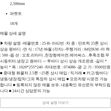
2,500
mm
파렛트
18
개
매물 상세 설명
▶차량 설명 -매물번호 : 25-B- 0162번 -차 종 : 만트럭 25톤 상시
상승 윙바디 -연 식 : 17년 06월 (각자) -주행거리 : 84만KM -마 력
: 500 -옵 션 : 오토.리타더 ,천장형에어컨.에어써스. .후축조향.무
시동히터.냉장고 원바디 -> 투바디 상시 상승 개조완료 -길이 *
높이 * 폭 : 1020*255*240 -차대번호 : 074086 -광 고 가 : 9500만원
■ 중대형 화물차 2.5톤 ~25톤 상시 매입 / 직거래 ■ 카고/윙바디/
냉동/냉장/탑차/그외 특장차 상시 매입 ■ 모든차량 시운전 가능
합니다 ■ 등록되지 않은 매물 보유. 내용확인 유선문의 부탁드립
니다 ■ 24시간 상담문의 가능
상세 설명 더보기