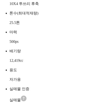
10X4 투쓰리 후축
톤수(최대적재량)
25.5
톤
마력
500
ps
배기량
12,419
cc
용도
자가용
실매물 인증
실매물