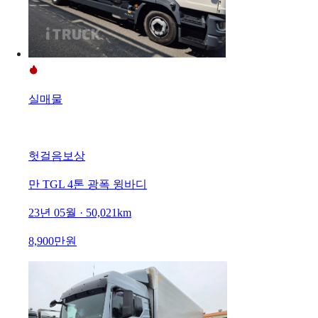
실매물
헛걸음보상
만 TGL 4톤 광폭 윙바디
23년 05월 · 50,021km
8,900만원