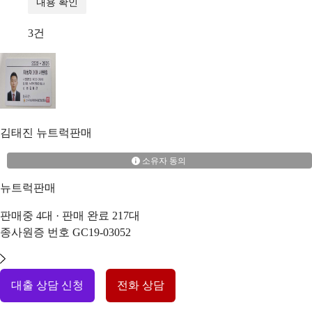
내용 확인
3
건
김태진
뉴트럭판매
소유자 동의
뉴트럭판매
판매중
4
대 · 판매 완료
217
대
종사원증 번호
GC19-03052
대출 상담 신청
전화 상담