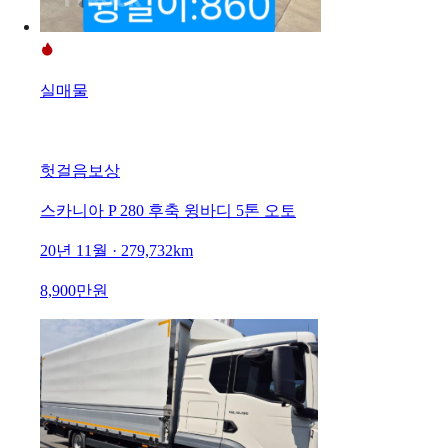
실매물
헛걸음보상
스카니아 P 280 후축 윙바디 5톤 오토
20년 11월 · 279,732km
8,900만원