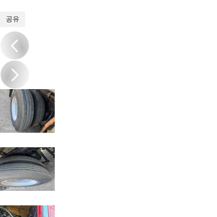
1
/
15
공유