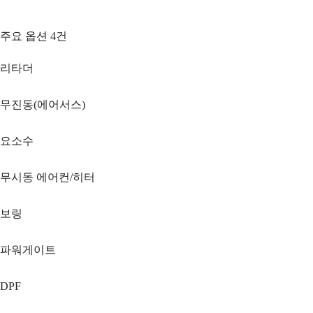
주요 옵션
4
건
리타더
무진동(에어서스)
요소수
무시동 에어컨/히터
보링
파워게이트
DPF