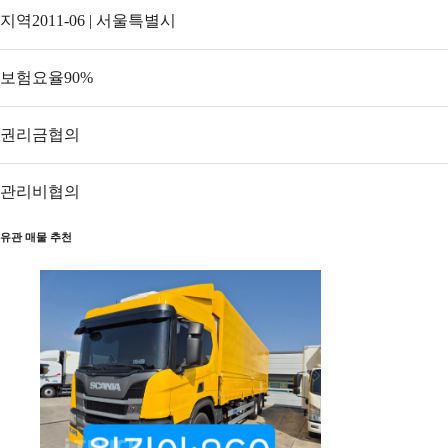
지역
2011-06 | 서울특별시
보험요율
90
%
권리금
협의
관리비
협의
유관 매물 추천