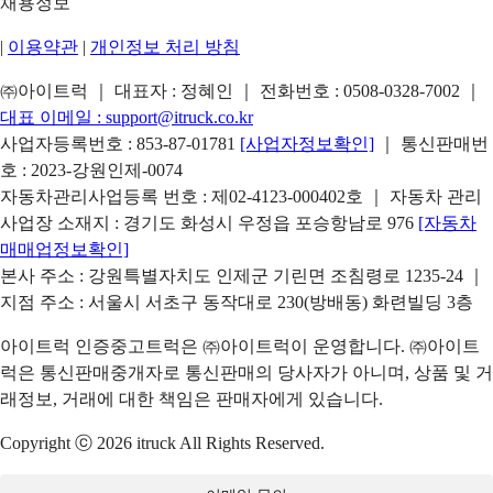
채용정보
|
이용약관
|
개인정보 처리 방침
㈜아이트럭 ｜ 대표자 : 정혜인 ｜ 전화번호 :
0508-0328-7002
｜
대표 이메일 :
support@itruck.co.kr
사업자등록번호 : 853-87-01781
[사업자정보확인]
｜ 통신판매번
호 : 2023-강원인제-0074
자동차관리사업등록 번호 : 제02-4123-000402호 ｜ 자동차 관리
사업장 소재지 : 경기도 화성시 우정읍 포승항남로 976
[자동차
매매업정보확인]
본사 주소 : 강원특별자치도 인제군 기린면 조침령로 1235-24 ｜
지점 주소 : 서울시 서초구 동작대로 230(방배동) 화련빌딩 3층
아이트럭 인증중고트럭은 ㈜아이트럭이 운영합니다. ㈜아이트
럭은 통신판매중개자로 통신판매의 당사자가 아니며, 상품 및 거
래정보, 거래에 대한 책임은 판매자에게 있습니다.
Copyright ⓒ 2026 itruck All Rights Reserved.