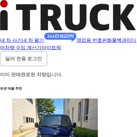
내 차 사기
내 차 팔기
영업용 번호판
화물백과
미디
어
차량 수입 계산기
아이트럭
딜러 전용 로그인
이미 판매완료된 차량입니다.
유관 매물 추천