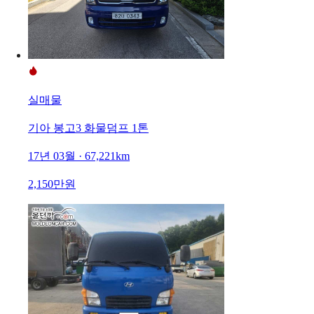
실매물
기아 봉고3 화물덤프 1톤
17년 03월 · 67,221km
2,150만원