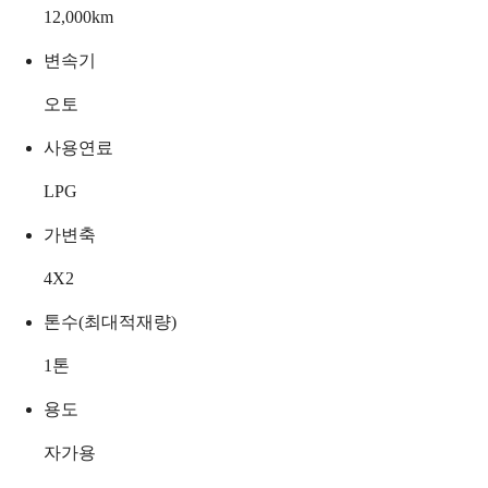
12,000
km
변속기
오토
사용연료
LPG
가변축
4X2
톤수(최대적재량)
1
톤
용도
자가용