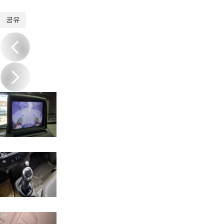
1
/
16
공유