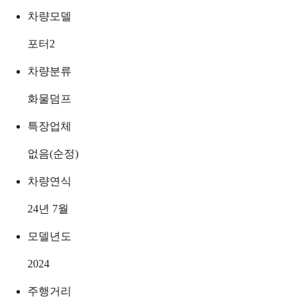
차량모델
포터2
차량분류
화물덤프
특장업체
없음(순정)
차량연식
24년 7월
모델년도
2024
주행거리