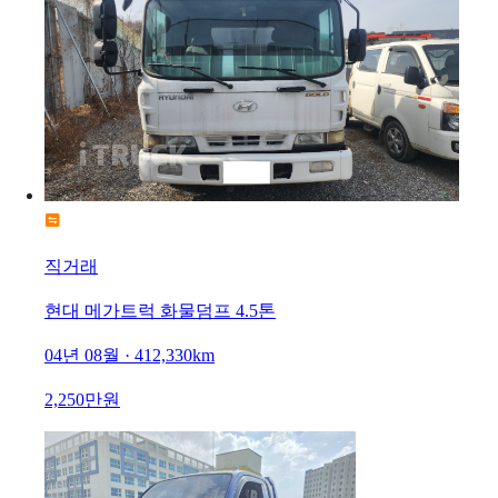
직거래
현대 메가트럭 화물덤프 4.5톤
04년 08월 · 412,330km
2,250만원