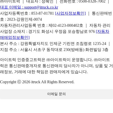
㈜아이트럭 ｜ 대표자 : 정혜인 ｜ 전화번호 :
0508-0328-7002
｜
대표 이메일 :
support@itruck.co.kr
사업자등록번호 : 853-87-01781
[사업자정보확인]
｜ 통신판매번
호 : 2023-강원인제-0074
자동차관리사업등록 번호 : 제02-4123-000402호 ｜ 자동차 관리
사업장 소재지 : 경기도 화성시 우정읍 포승항남로 976
[자동차
매매업정보확인]
본사 주소 : 강원특별자치도 인제군 기린면 조침령로 1235-24 ｜
지점 주소 : 서울시 서초구 동작대로 230(방배동) 화련빌딩 3층
아이트럭 인증중고트럭은 ㈜아이트럭이 운영합니다. ㈜아이트
럭은 통신판매중개자로 통신판매의 당사자가 아니며, 상품 및 거
래정보, 거래에 대한 책임은 판매자에게 있습니다.
Copyright ⓒ 2026 itruck All Rights Reserved.
이메일 문의