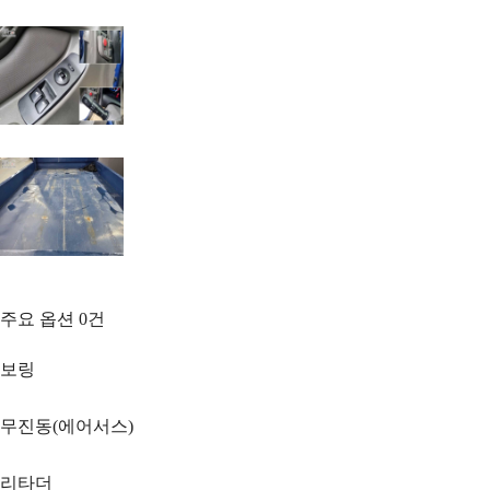
주요 옵션
0
건
보링
무진동(에어서스)
리타더