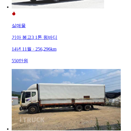
실매물
기아 봉고3 1톤 윙바디
14년 11월 · 256,296km
550만원