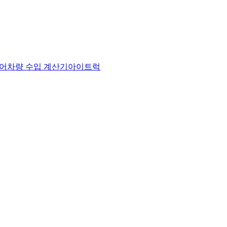
어
차량 수입 계산기
아이트럭