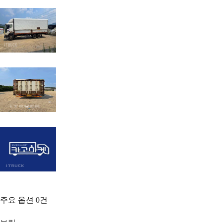
주요 옵션
0
건