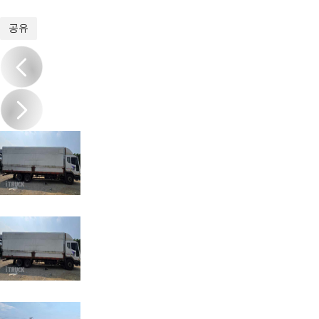
1
/
9
공유