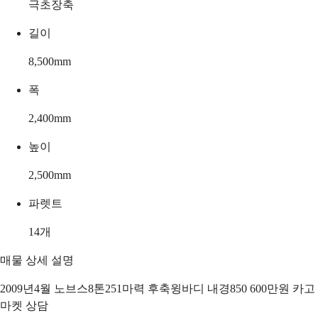
극초장축
길이
8,500
mm
폭
2,400
mm
높이
2,500
mm
파렛트
14
개
매물 상세 설명
2009년4월 노브스8톤251마력 후축윙바디 내경850 600만원 카고
마켓 상담