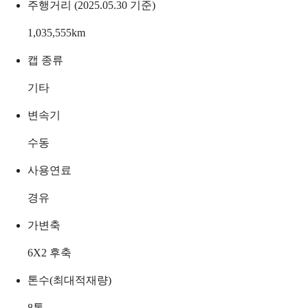
주행거리 (2025.05.30 기준)
1,035,555
km
캡 종류
기타
변속기
수동
사용연료
경유
가변축
6X2 후축
톤수(최대적재량)
8
톤