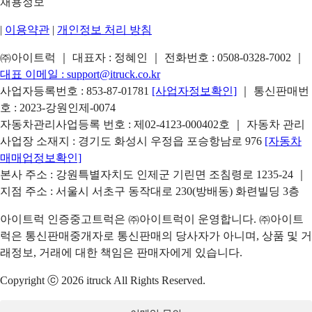
채용정보
|
이용약관
|
개인정보 처리 방침
㈜아이트럭 ｜ 대표자 : 정혜인 ｜ 전화번호 :
0508-0328-7002
｜
대표 이메일 :
support@itruck.co.kr
사업자등록번호 : 853-87-01781
[사업자정보확인]
｜ 통신판매번
호 : 2023-강원인제-0074
자동차관리사업등록 번호 : 제02-4123-000402호 ｜ 자동차 관리
사업장 소재지 : 경기도 화성시 우정읍 포승항남로 976
[자동차
매매업정보확인]
본사 주소 : 강원특별자치도 인제군 기린면 조침령로 1235-24 ｜
지점 주소 : 서울시 서초구 동작대로 230(방배동) 화련빌딩 3층
아이트럭 인증중고트럭은 ㈜아이트럭이 운영합니다. ㈜아이트
럭은 통신판매중개자로 통신판매의 당사자가 아니며, 상품 및 거
래정보, 거래에 대한 책임은 판매자에게 있습니다.
Copyright ⓒ 2026 itruck All Rights Reserved.