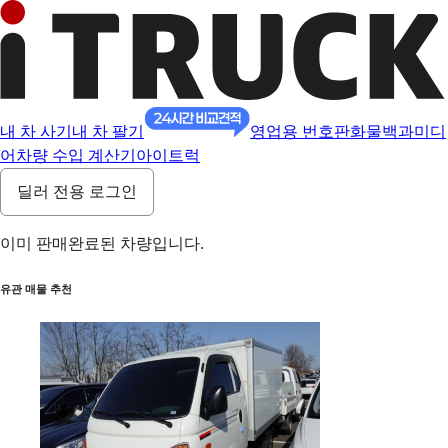
내 차 사기
내 차 팔기
영업용 번호판
화물백과
미디
어
차량 수입 계산기
아이트럭
딜러 전용 로그인
이미 판매완료된 차량입니다.
유관 매물 추천