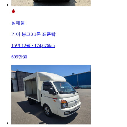
실매물
기아 봉고3 1톤 표준탑
15년 12월 · 174,676km
699만원