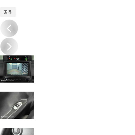
1
/
20
공유