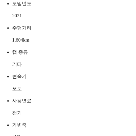
모델년도
2021
주행거리
1,604
km
캡 종류
기타
변속기
오토
사용연료
전기
가변축