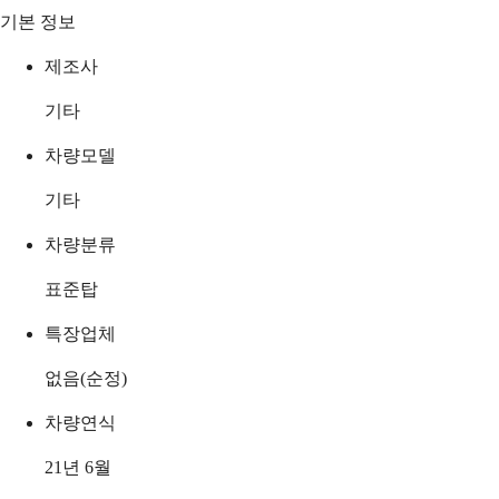
기본 정보
제조사
기타
차량모델
기타
차량분류
표준탑
특장업체
없음(순정)
차량연식
21년 6월