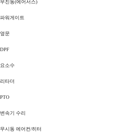
무진동(에어서스)
파워게이트
옆문
DPF
요소수
리타더
PTO
변속기 수리
무시동 에어컨/히터