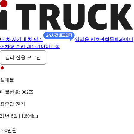
내 차 사기
내 차 팔기
영업용 번호판
화물백과
미디
어
차량 수입 계산기
아이트럭
딜러 전용 로그인
실매물
매물번호: 90255
표준탑 전기
21년 6월 | 1,604km
700만원