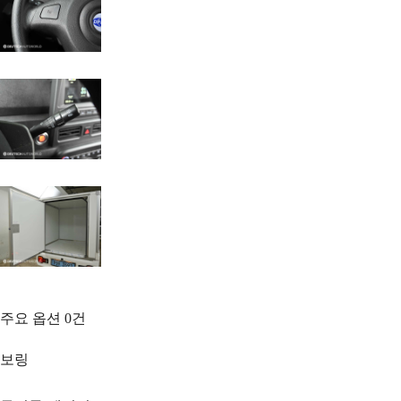
주요 옵션
0
건
보링