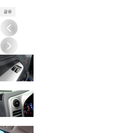
1
/
16
공유