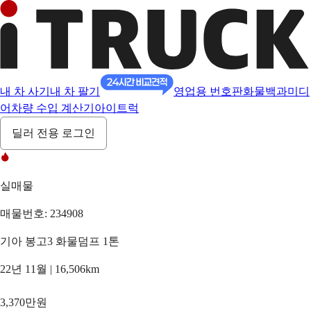
내 차 사기
내 차 팔기
영업용 번호판
화물백과
미디
어
차량 수입 계산기
아이트럭
딜러 전용 로그인
실매물
매물번호: 234908
기아 봉고3 화물덤프 1톤
22년 11월 | 16,506km
3,370만원