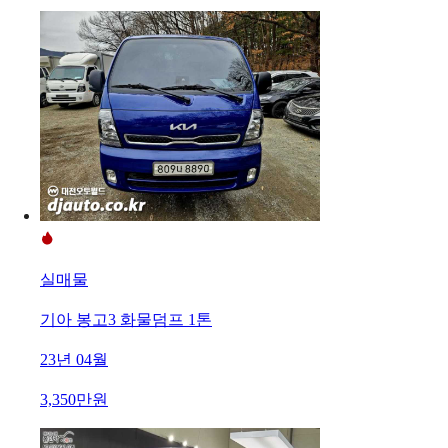
실매물
기아 봉고3 화물덤프 1톤
23년 04월
3,350만원