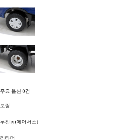
주요 옵션
0
건
보링
무진동(에어서스)
리타더