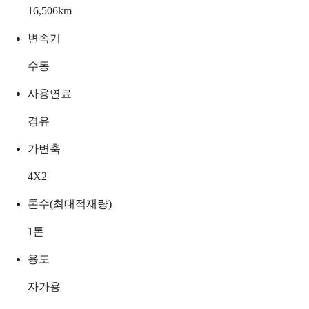
16,506
km
변속기
수동
사용연료
경유
가변축
4X2
톤수(최대적재량)
1
톤
용도
자가용