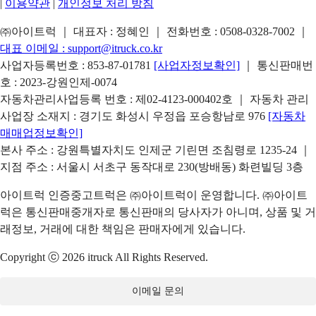
|
이용약관
|
개인정보 처리 방침
㈜아이트럭 ｜ 대표자 : 정혜인 ｜ 전화번호 :
0508-0328-7002
｜
대표 이메일 :
support@itruck.co.kr
사업자등록번호 : 853-87-01781
[사업자정보확인]
｜ 통신판매번
호 : 2023-강원인제-0074
자동차관리사업등록 번호 : 제02-4123-000402호 ｜ 자동차 관리
사업장 소재지 : 경기도 화성시 우정읍 포승항남로 976
[자동차
매매업정보확인]
본사 주소 : 강원특별자치도 인제군 기린면 조침령로 1235-24 ｜
지점 주소 : 서울시 서초구 동작대로 230(방배동) 화련빌딩 3층
아이트럭 인증중고트럭은 ㈜아이트럭이 운영합니다. ㈜아이트
럭은 통신판매중개자로 통신판매의 당사자가 아니며, 상품 및 거
래정보, 거래에 대한 책임은 판매자에게 있습니다.
Copyright ⓒ 2026 itruck All Rights Reserved.
이메일 문의