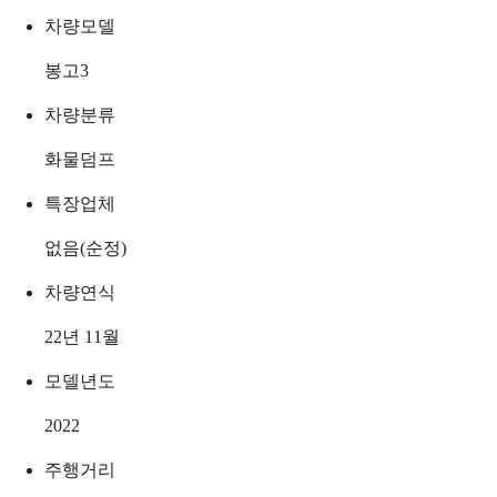
차량모델
봉고3
차량분류
화물덤프
특장업체
없음(순정)
차량연식
22년 11월
모델년도
2022
주행거리