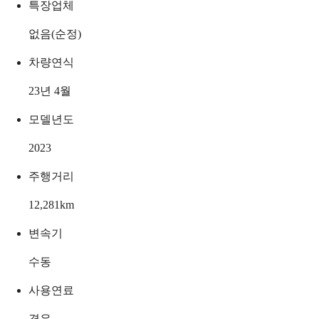
특장업체
없음(순정)
차량연식
23년 4월
모델년도
2023
주행거리
12,281
km
변속기
수동
사용연료
경유