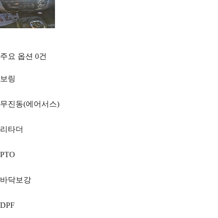
주요 옵션
0
건
보링
무진동(에어서스)
리타더
PTO
바닥보강
DPF