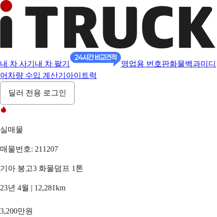
내 차 사기
내 차 팔기
영업용 번호판
화물백과
미디
어
차량 수입 계산기
아이트럭
딜러 전용 로그인
실매물
매물번호: 211207
기아 봉고3 화물덤프 1톤
23년 4월 | 12,281km
3,200만원