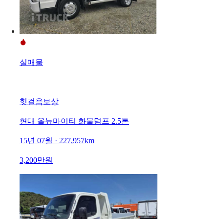
실매물
헛걸음보상
현대 올뉴마이티 화물덤프 2.5톤
15년 07월 · 227,957km
3,200만원