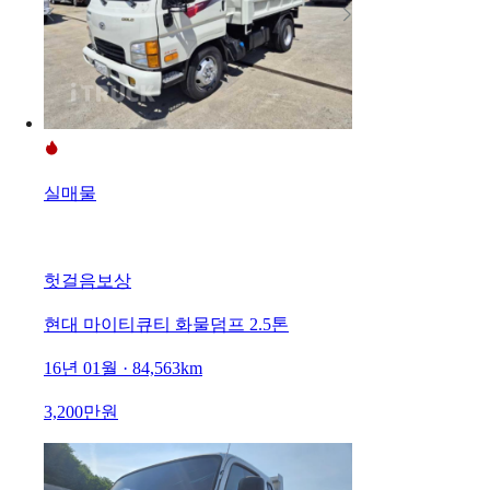
실매물
헛걸음보상
현대 마이티큐티 화물덤프 2.5톤
16년 01월 · 84,563km
3,200만원