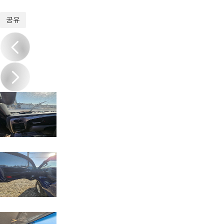
1
/
19
공유