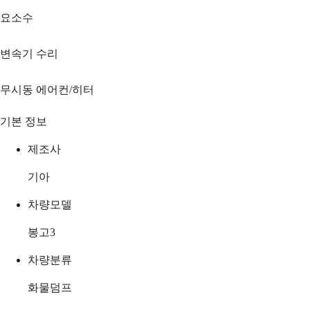
요소수
변속기 수리
무시동 에어컨/히터
기본 정보
제조사
기아
차량모델
봉고3
차량분류
화물덤프