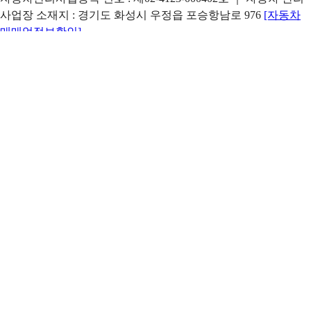
사업장 소재지 : 경기도 화성시 우정읍 포승항남로 976
[자동차
매매업정보확인]
본사 주소 : 강원특별자치도 인제군 기린면 조침령로 1235-24 ｜
지점 주소 : 서울시 서초구 동작대로 230(방배동) 화련빌딩 3층
아이트럭 인증중고트럭은 ㈜아이트럭이 운영합니다. ㈜아이트
럭은 통신판매중개자로 통신판매의 당사자가 아니며, 상품 및 거
래정보, 거래에 대한 책임은 판매자에게 있습니다.
Copyright ⓒ 2026 itruck All Rights Reserved.
이메일 문의