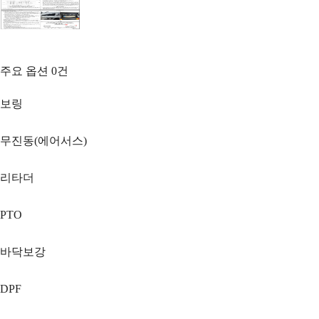
주요 옵션
0
건
보링
무진동(에어서스)
리타더
PTO
바닥보강
DPF