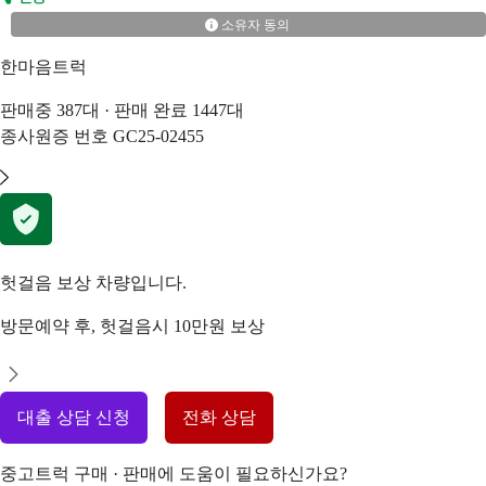
소유자 동의
한마음트럭
판매중
387
대 · 판매 완료
1447
대
종사원증 번호
GC25-02455
헛걸음 보상 차량입니다.
방문예약 후, 헛걸음시 10만원 보상
대출 상담 신청
전화 상담
중고트럭 구매 · 판매에 도움이 필요하신가요?