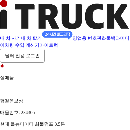
내 차 사기
내 차 팔기
영업용 번호판
화물백과
미디
어
차량 수입 계산기
아이트럭
딜러 전용 로그인
실매물
헛걸음보상
매물번호: 234305
현대 올뉴마이티 화물덤프 3.5톤