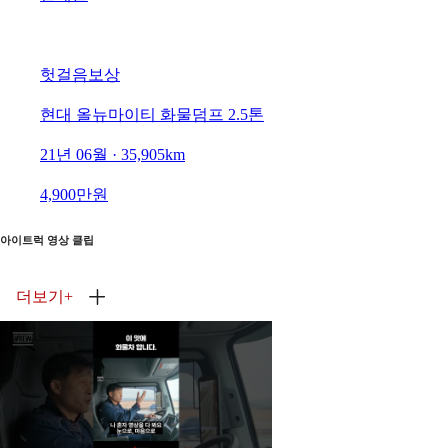
헛걸음보상
현대 올뉴마이티 화물덤프 2.5톤
21년 06월 · 35,905km
4,900만원
아이트럭 영상 클립
더보기
+