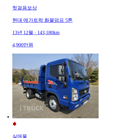
헛걸음보상
현대 메가트럭 화물덤프 5톤
13년 12월 · 143,180km
4,900만원
실매물