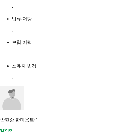
-
압류/저당
-
보험 이력
-
소유자 변경
-
안현준
한마음트럭