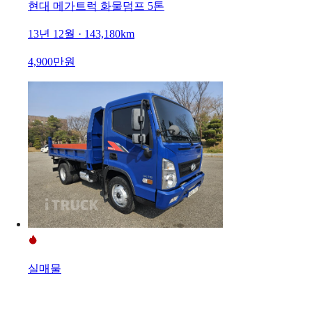
현대 메가트럭 화물덤프 5톤
13년 12월 · 143,180km
4,900만원
실매물