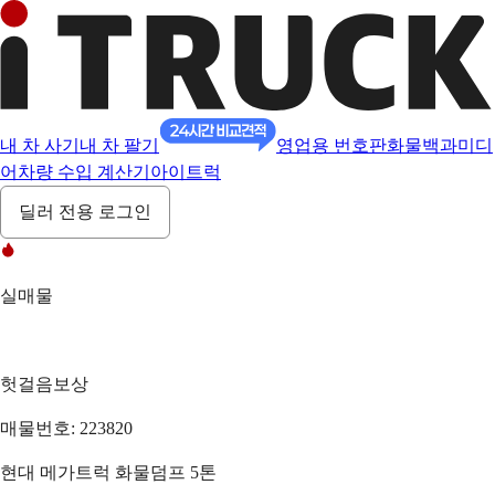
내 차 사기
내 차 팔기
영업용 번호판
화물백과
미디
어
차량 수입 계산기
아이트럭
딜러 전용 로그인
실매물
헛걸음보상
매물번호: 223820
현대 메가트럭 화물덤프 5톤