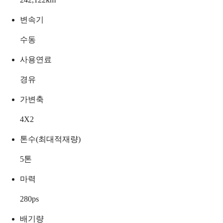
변속기
수동
사용연료
경유
가변축
4X2
톤수(최대적재량)
5
톤
마력
280
ps
배기량