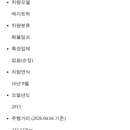
차량모델
메가트럭
차량분류
화물덤프
특장업체
없음(순정)
차량연식
16년 8월
모델년도
2015
주행거리 (2026.04.04 기준)
242,122
km