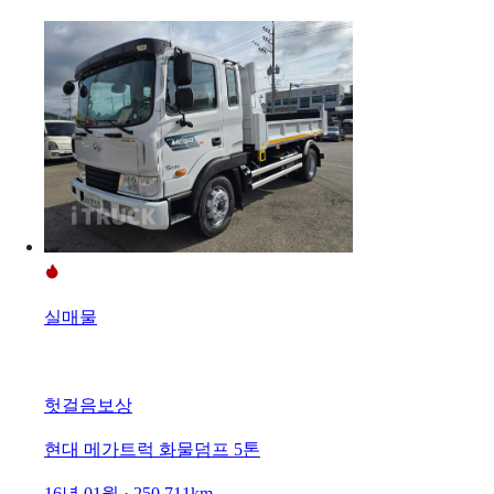
실매물
헛걸음보상
현대 메가트럭 화물덤프 5톤
16년 01월 · 250,711km