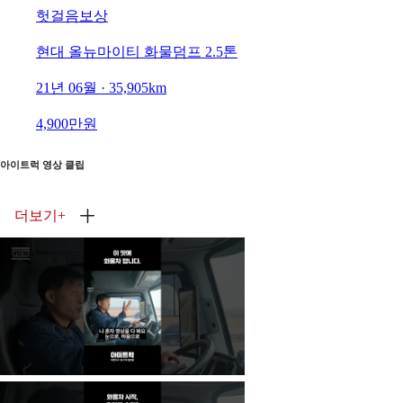
헛걸음보상
현대 올뉴마이티 화물덤프 2.5톤
21년 06월 · 35,905km
4,900만원
아이트럭 영상 클립
더보기
+