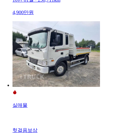
4,900만원
실매물
헛걸음보상