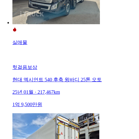
실매물
헛걸음보상
현대 엑시언트 540 후축 윙바디 25톤 오토
25년 01월 · 217,467km
1억 9,500만원