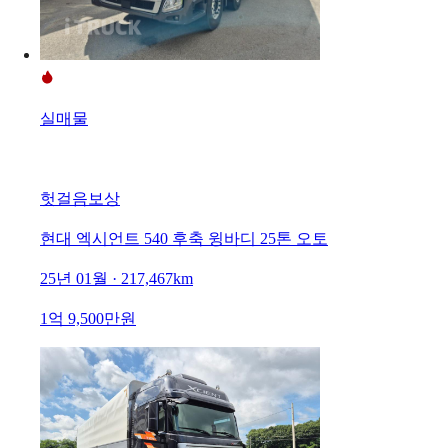
실매물
헛걸음보상
현대 엑시언트 540 후축 윙바디 25톤 오토
25년 01월 · 217,467km
1억 9,500만원