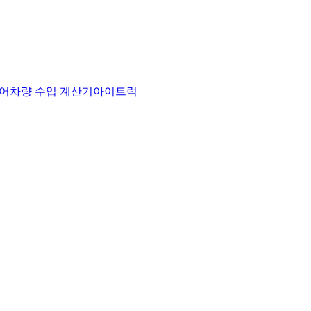
어
차량 수입 계산기
아이트럭