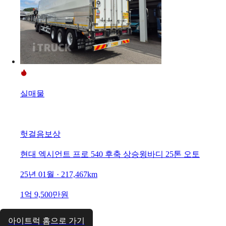
실매물
헛걸음보상
현대 엑시언트 프로 540 후축 상승윙바디 25톤 오토
25년 01월 · 217,467km
1억 9,500만원
아이트럭 홈으로 가기