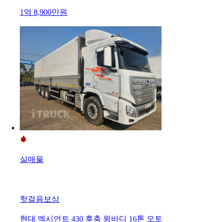
1억 8,900만원
실매물
헛걸음보상
현대 엑시언트 430 후축 윙바디 16톤 오토