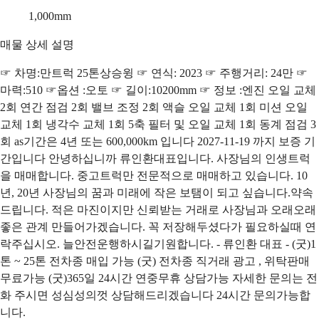
1,000
mm
매물 상세 설명
☞ 차명:만트럭 25톤상승윙 ☞ 연식: 2023 ☞ 주행거리: 24만 ☞
마력:510 ☞옵션 :오토 ☞ 길이:10200mm ☞ 정보 :엔진 오일 교체
2회 연간 점검 2회 밸브 조정 2회 액슬 오일 교체 1회 미션 오일
교체 1회 냉각수 교체 1회 5축 필터 및 오일 교체 1회 동계 점검 3
회 as기간은 4년 또는 600,000km 입니다 2027-11-19 까지 보증 기
간입니다 안녕하십니까 류인환대표입니다. 사장님의 인생트럭
을 매매합니다. 중고트럭만 전문적으로 매매하고 있습니다. 10
년, 20년 사장님의 꿈과 미래에 작은 보탬이 되고 싶습니다.약속
드립니다. 적은 마진이지만 신뢰받는 거래로 사장님과 오래오래
좋은 관계 만들어가겠습니다. 꼭 저장해두셨다가 필요하실때 연
락주십시오. 늘안전운행하시길기원합니다. - 류인환 대표 - (굿)1
톤 ~ 25톤 전차종 매입 가능 (굿) 전차종 직거래 광고 , 위탁판매
무료가능 (굿)365일 24시간 연중무휴 상담가능 자세한 문의는 전
화 주시면 성심성의껏 상담해드리겠습니다 24시간 문의가능합
니다.