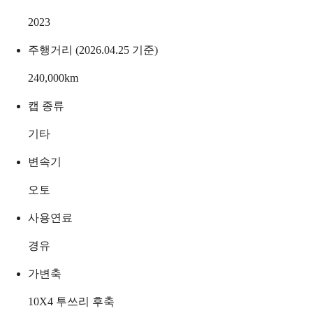
2023
주행거리 (2026.04.25 기준)
240,000
km
캡 종류
기타
변속기
오토
사용연료
경유
가변축
10X4 투쓰리 후축