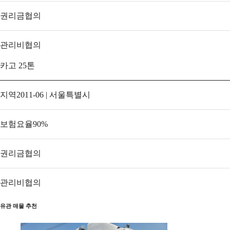
권리금
협의
관리비
협의
카고 25톤
지역
2011-06 | 서울특별시
보험요율
90
%
권리금
협의
관리비
협의
유관 매물 추천