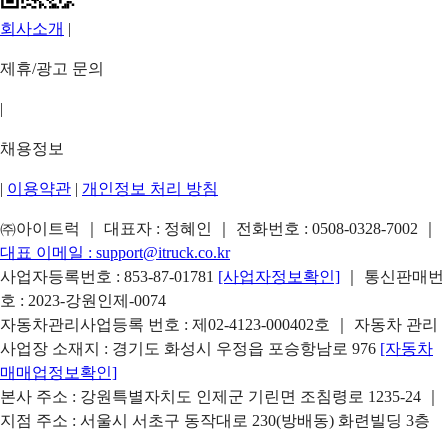
회사소개
|
제휴/광고 문의
|
채용정보
|
이용약관
|
개인정보 처리 방침
㈜아이트럭 ｜ 대표자 : 정혜인 ｜ 전화번호 :
0508-0328-7002
｜
대표 이메일 :
support@itruck.co.kr
사업자등록번호 : 853-87-01781
[사업자정보확인]
｜ 통신판매번
호 : 2023-강원인제-0074
자동차관리사업등록 번호 : 제02-4123-000402호 ｜ 자동차 관리
사업장 소재지 : 경기도 화성시 우정읍 포승항남로 976
[자동차
매매업정보확인]
본사 주소 : 강원특별자치도 인제군 기린면 조침령로 1235-24 ｜
지점 주소 : 서울시 서초구 동작대로 230(방배동) 화련빌딩 3층