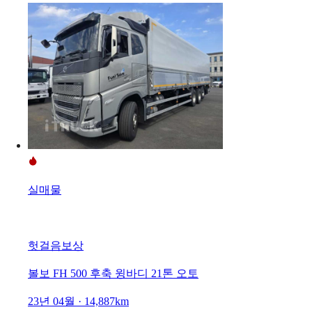
실매물
헛걸음보상
볼보 FH 500 후축 윙바디 21톤 오토
23년 04월 · 14,887km