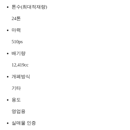
톤수(최대적재량)
24
톤
마력
510
ps
배기량
12,419
cc
개폐방식
기타
용도
영업용
실매물 인증