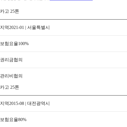
카고 25톤
지역
2021-01 | 서울특별시
보험요율
100
%
권리금
협의
관리비
협의
카고 25톤
지역
2015-08 | 대전광역시
보험요율
80
%