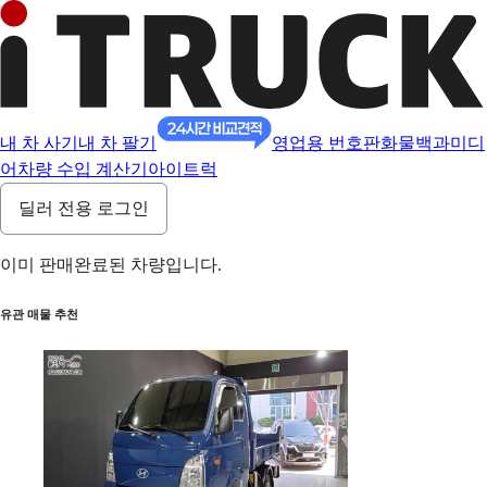
내 차 사기
내 차 팔기
영업용 번호판
화물백과
미디
어
차량 수입 계산기
아이트럭
딜러 전용 로그인
이미 판매완료된 차량입니다.
유관 매물 추천