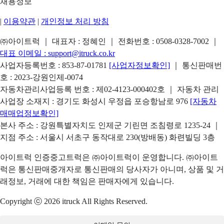
채용정보
|
이용약관
|
개인정보 처리 방침
㈜아이트럭 ｜ 대표자 : 정혜인 ｜ 전화번호 :
0508-0328-7002
｜
대표 이메일 :
support@itruck.co.kr
사업자등록번호 : 853-87-01781
[사업자정보확인]
｜ 통신판매번
호 : 2023-강원인제-0074
자동차관리사업등록 번호 : 제02-4123-000402호 ｜ 자동차 관리
사업장 소재지 : 경기도 화성시 우정읍 포승항남로 976
[자동차
매매업정보확인]
본사 주소 : 강원특별자치도 인제군 기린면 조침령로 1235-24 ｜
지점 주소 : 서울시 서초구 동작대로 230(방배동) 화련빌딩 3층
아이트럭 인증중고트럭은 ㈜아이트럭이 운영합니다. ㈜아이트
럭은 통신판매중개자로 통신판매의 당사자가 아니며, 상품 및 거
래정보, 거래에 대한 책임은 판매자에게 있습니다.
Copyright ⓒ 2026 itruck All Rights Reserved.