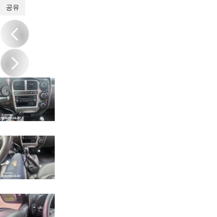
1
/
19
공유