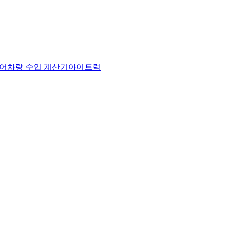
어
차량 수입 계산기
아이트럭