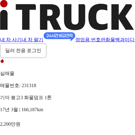
내 차 사기
내 차 팔기
영업용 번호판
화물백과
미디
딜러 전용 로그인
실매물
매물번호: 231318
기아 봉고3 화물덤프 1톤
17년 3월 | 166,187km
2,200만원