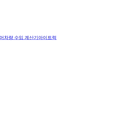
어
차량 수입 계산기
아이트럭