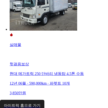
실매물
헛걸음보상
현대 메가트럭 250 단바리 냉동탑 4.5톤 수동
12년 06월 · 590,000km · 파렛트 10개
3,850만원
아이트럭 홈으로 가기