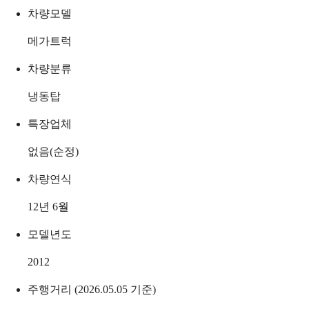
차량모델
메가트럭
차량분류
냉동탑
특장업체
없음(순정)
차량연식
12년 6월
모델년도
2012
주행거리 (2026.05.05 기준)