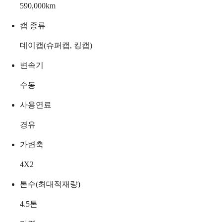
590,000
km
캡 종류
데이캡(슈퍼캡, 킹캡)
변속기
수동
사용연료
경유
가변축
4X2
톤수(최대적재량)
4.5
톤