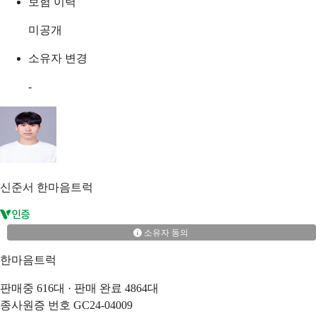
보험 이력
미공개
소유자 변경
-
신준서
한마음트럭
소유자 동의
한마음트럭
판매중
616
대 · 판매 완료
4864
대
종사원증 번호
GC24-04009