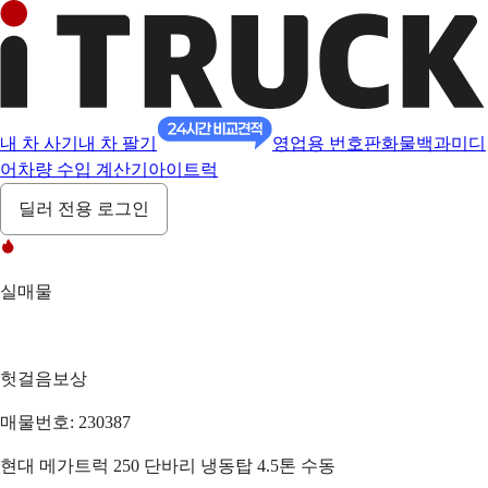
내 차 사기
내 차 팔기
영업용 번호판
화물백과
미디
어
차량 수입 계산기
아이트럭
딜러 전용 로그인
실매물
헛걸음보상
매물번호: 230387
현대 메가트럭 250 단바리 냉동탑 4.5톤 수동