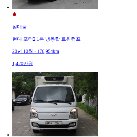
실매물
현대 포터2 1톤 냉동탑 트윈컴프
20년 10월 · 176,954km
1,420만원