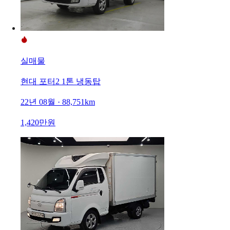
실매물
현대 포터2 1톤 냉동탑
22년 08월 · 88,751km
1,420만원