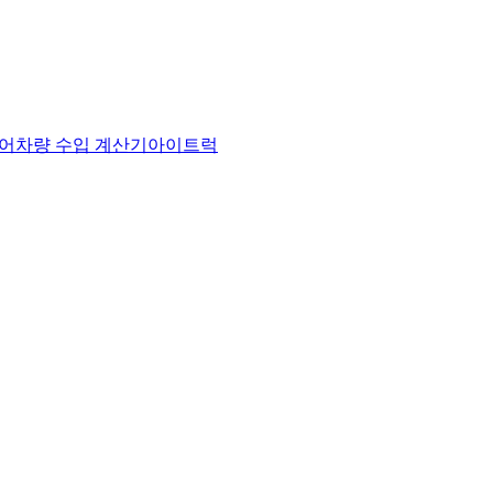
어
차량 수입 계산기
아이트럭