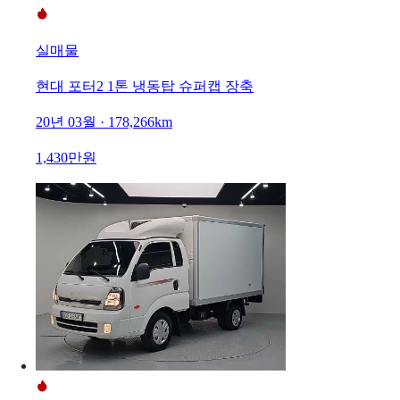
실매물
현대 포터2 1톤 냉동탑 슈퍼캡 장축
20년 03월 · 178,266km
1,430만원