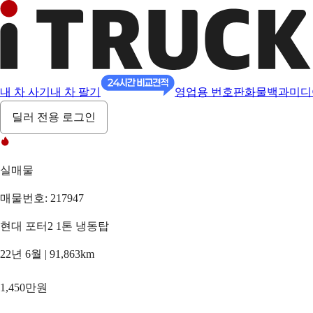
내 차 사기
내 차 팔기
영업용 번호판
화물백과
미디
딜러 전용 로그인
실매물
매물번호: 217947
현대 포터2 1톤 냉동탑
22년 6월 | 91,863km
1,450만원