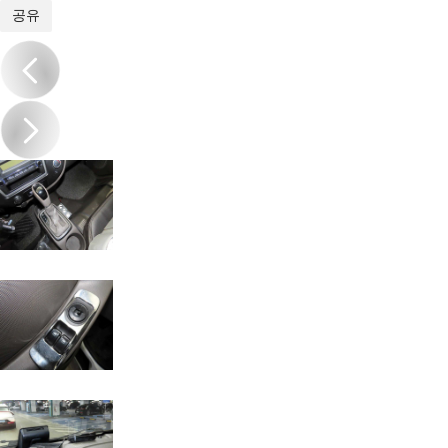
1
/
17
공유