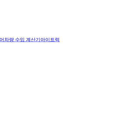
어
차량 수입 계산기
아이트럭