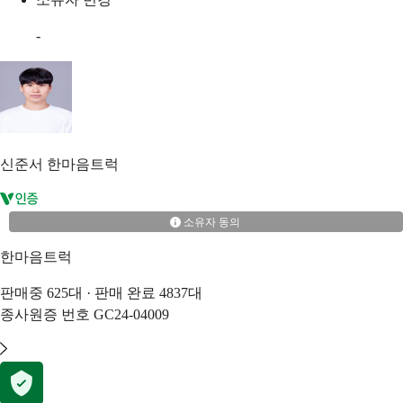
-
신준서
한마음트럭
소유자 동의
한마음트럭
판매중
625
대 · 판매 완료
4837
대
종사원증 번호
GC24-04009