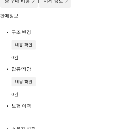
|
총 구매 비용
시세 정보
판매정보
구조 변경
내용 확인
0
건
압류/저당
내용 확인
0
건
보험 이력
-
소유자 변경