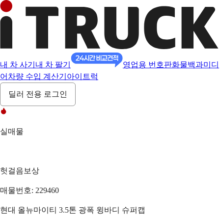
내 차 사기
내 차 팔기
영업용 번호판
화물백과
미디
어
차량 수입 계산기
아이트럭
딜러 전용 로그인
실매물
헛걸음보상
매물번호: 229460
현대 올뉴마이티 3.5톤 광폭 윙바디 슈퍼캡