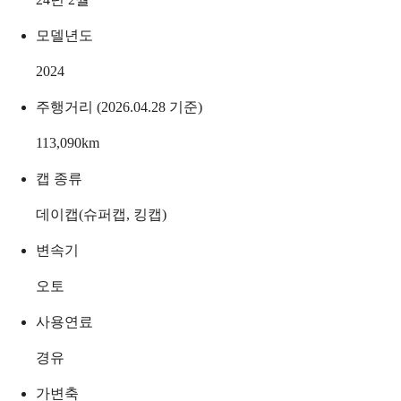
모델년도
2024
주행거리 (2026.04.28 기준)
113,090
km
캡 종류
데이캡(슈퍼캡, 킹캡)
변속기
오토
사용연료
경유
가변축