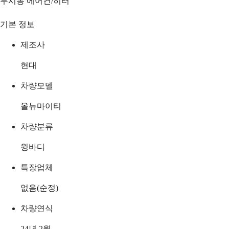
무시동 에어컨/히터
기본 정보
제조사
현대
차량모델
올뉴마이티
차량분류
윙바디
특장업체
없음(순정)
차량연식
24년 2월