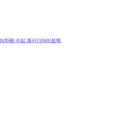
어
차량 수입 계산기
아이트럭