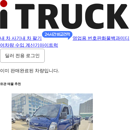
내 차 사기
내 차 팔기
영업용 번호판
화물백과
미디
어
차량 수입 계산기
아이트럭
딜러 전용 로그인
이미 판매완료된 차량입니다.
유관 매물 추천