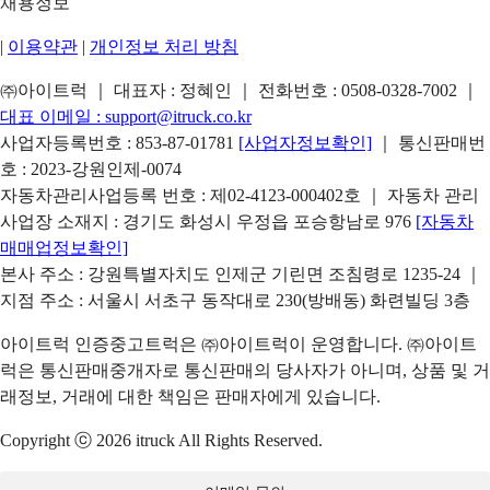
채용정보
|
이용약관
|
개인정보 처리 방침
㈜아이트럭 ｜ 대표자 : 정혜인 ｜ 전화번호 :
0508-0328-7002
｜
대표 이메일 :
support@itruck.co.kr
사업자등록번호 : 853-87-01781
[사업자정보확인]
｜ 통신판매번
호 : 2023-강원인제-0074
자동차관리사업등록 번호 : 제02-4123-000402호 ｜ 자동차 관리
사업장 소재지 : 경기도 화성시 우정읍 포승항남로 976
[자동차
매매업정보확인]
본사 주소 : 강원특별자치도 인제군 기린면 조침령로 1235-24 ｜
지점 주소 : 서울시 서초구 동작대로 230(방배동) 화련빌딩 3층
아이트럭 인증중고트럭은 ㈜아이트럭이 운영합니다. ㈜아이트
럭은 통신판매중개자로 통신판매의 당사자가 아니며, 상품 및 거
래정보, 거래에 대한 책임은 판매자에게 있습니다.
Copyright ⓒ 2026 itruck All Rights Reserved.