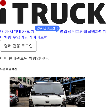
내 차 사기
내 차 팔기
영업용 번호판
화물백과
미디
어
차량 수입 계산기
아이트럭
딜러 전용 로그인
이미 판매완료된 차량입니다.
유관 매물 추천