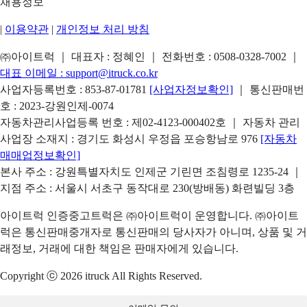
채용정보
|
이용약관
|
개인정보 처리 방침
㈜아이트럭 ｜ 대표자 : 정혜인 ｜ 전화번호 :
0508-0328-7002
｜
대표 이메일 :
support@itruck.co.kr
사업자등록번호 : 853-87-01781
[사업자정보확인]
｜ 통신판매번
호 : 2023-강원인제-0074
자동차관리사업등록 번호 : 제02-4123-000402호 ｜ 자동차 관리
사업장 소재지 : 경기도 화성시 우정읍 포승항남로 976
[자동차
매매업정보확인]
본사 주소 : 강원특별자치도 인제군 기린면 조침령로 1235-24 ｜
지점 주소 : 서울시 서초구 동작대로 230(방배동) 화련빌딩 3층
아이트럭 인증중고트럭은 ㈜아이트럭이 운영합니다. ㈜아이트
럭은 통신판매중개자로 통신판매의 당사자가 아니며, 상품 및 거
래정보, 거래에 대한 책임은 판매자에게 있습니다.
Copyright ⓒ 2026 itruck All Rights Reserved.