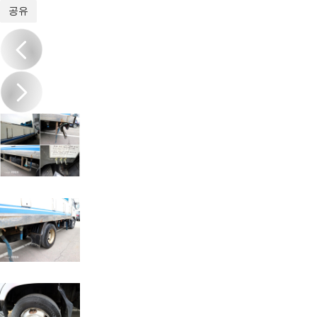
1
/
19
공유