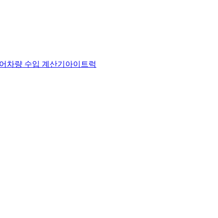
어
차량 수입 계산기
아이트럭