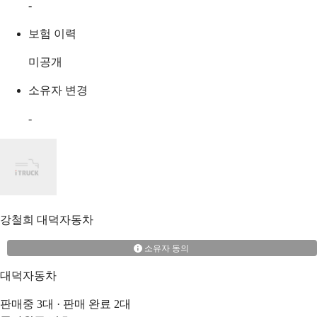
-
보험 이력
미공개
소유자 변경
-
강철희
대덕자동차
소유자 동의
대덕자동차
판매중
3
대 · 판매 완료
2
대