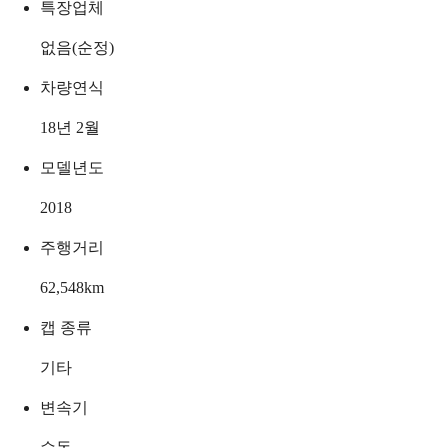
특장업체
없음(순정)
차량연식
18년 2월
모델년도
2018
주행거리
62,548
km
캡 종류
기타
변속기
수동