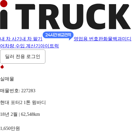
내 차 사기
내 차 팔기
영업용 번호판
화물백과
미디
어
차량 수입 계산기
아이트럭
딜러 전용 로그인
실매물
매물번호: 227283
현대 포터2 1톤 윙바디
18년 2월 | 62,548km
1,650만원