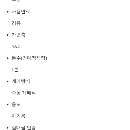
사용연료
경유
가변축
4X2
톤수(최대적재량)
1
톤
개폐방식
수동 개폐식
용도
자가용
실매물 인증