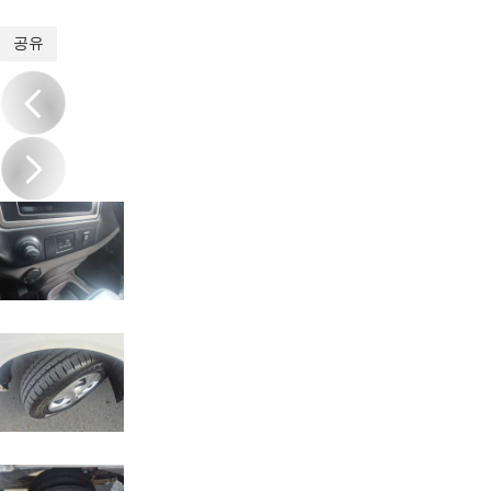
1
/
19
공유