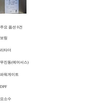
주요 옵션
0
건
보링
리타더
무진동(에어서스)
파워게이트
DPF
요소수