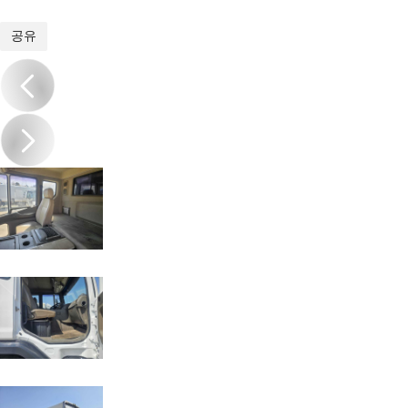
1
/
10
공유