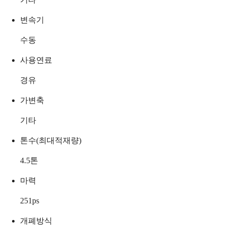
변속기
수동
사용연료
경유
가변축
기타
톤수(최대적재량)
4.5
톤
마력
251
ps
개폐방식