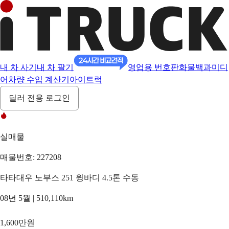
내 차 사기
내 차 팔기
영업용 번호판
화물백과
미디
어
차량 수입 계산기
아이트럭
딜러 전용 로그인
실매물
매물번호: 227208
타타대우 노부스 251 윙바디 4.5톤 수동
08년 5월 | 510,110km
1,600만원