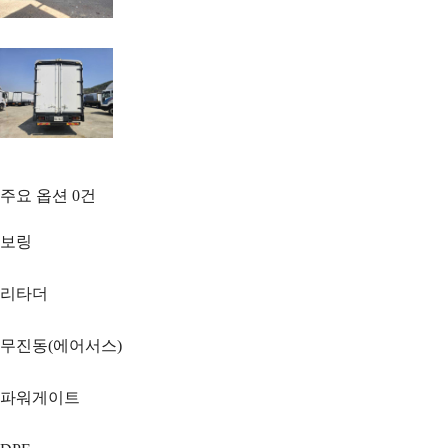
주요 옵션
0
건
보링
리타더
무진동(에어서스)
파워게이트