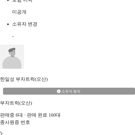
미공개
소유자 변경
-
한일성
부자트럭(오산)
소유자 동의
부자트럭(오산)
판매중
6
대 · 판매 완료
160
대
종사원증 번호