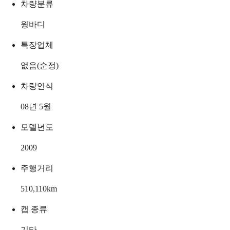
차량분류
윙바디
특장업체
없음(순정)
차량연식
08년 5월
모델년도
2009
주행거리
510,110
km
캡 종류
기타