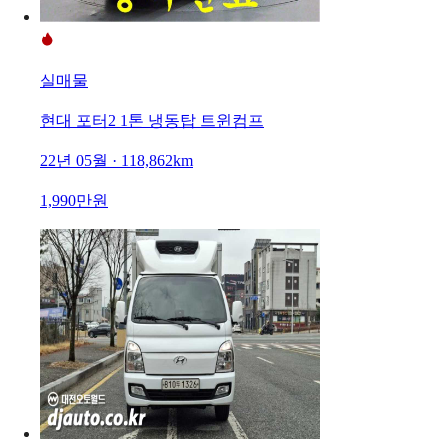
실매물
현대 포터2 1톤 냉동탑 트윈컴프
22년 05월 · 118,862km
1,990만원