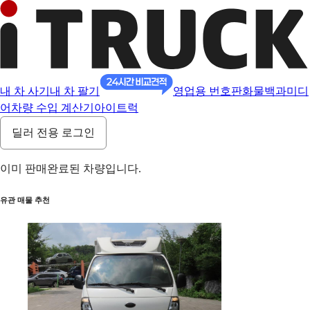
내 차 사기
내 차 팔기
영업용 번호판
화물백과
미디
어
차량 수입 계산기
아이트럭
딜러 전용 로그인
이미 판매완료된 차량입니다.
유관 매물 추천