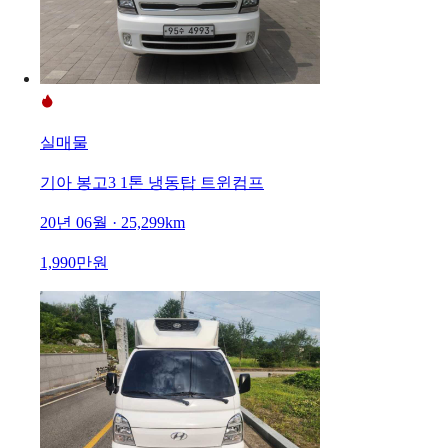
실매물
기아 봉고3 1톤 냉동탑 트윈컴프
20년 06월 · 25,299km
1,990만원