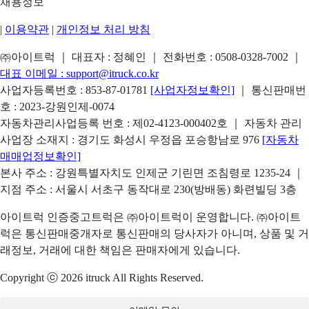
채용정보
|
이용약관
|
개인정보 처리 방침
㈜아이트럭 ｜ 대표자 : 정혜인 ｜ 전화번호 :
0508-0328-7002
｜
대표 이메일 :
support@itruck.co.kr
사업자등록번호 : 853-87-01781
[사업자정보확인]
｜ 통신판매번
호 : 2023-강원인제-0074
자동차관리사업등록 번호 : 제02-4123-000402호 ｜ 자동차 관리
사업장 소재지 : 경기도 화성시 우정읍 포승항남로 976
[자동차
매매업정보확인]
본사 주소 : 강원특별자치도 인제군 기린면 조침령로 1235-24 ｜
지점 주소 : 서울시 서초구 동작대로 230(방배동) 화련빌딩 3층
아이트럭 인증중고트럭은 ㈜아이트럭이 운영합니다. ㈜아이트
럭은 통신판매중개자로 통신판매의 당사자가 아니며, 상품 및 거
래정보, 거래에 대한 책임은 판매자에게 있습니다.
Copyright ⓒ 2026 itruck All Rights Reserved.