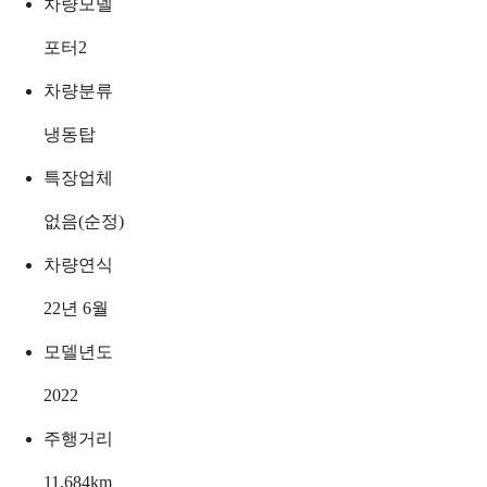
차량모델
포터2
차량분류
냉동탑
특장업체
없음(순정)
차량연식
22년 6월
모델년도
2022
주행거리
11,684
km