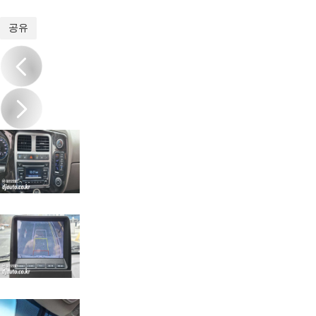
1
/
19
공유