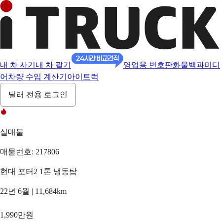
내 차 사기
내 차 팔기
영업용 번호판
화물백과
미디
어
차량 수입 계산기
아이트럭
딜러 전용 로그인
실매물
매물번호: 217806
현대 포터2 1톤 냉동탑
22년 6월 | 11,684km
1,990만원