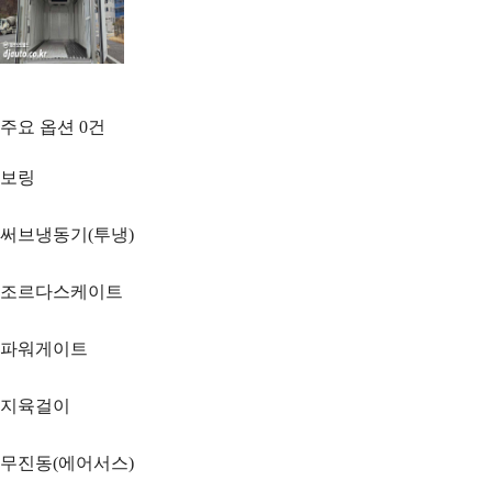
주요 옵션
0
건
보링
써브냉동기(투냉)
조르다스케이트
파워게이트
지육걸이
무진동(에어서스)