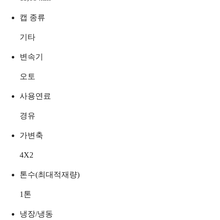
캡 종류
기타
변속기
오토
사용연료
경유
가변축
4X2
톤수(최대적재량)
1
톤
냉장/냉동