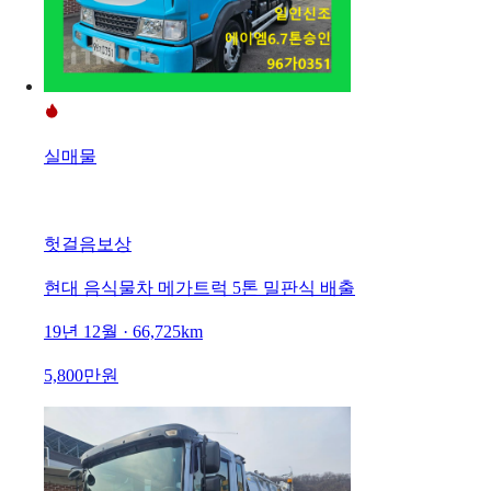
실매물
헛걸음보상
현대 음식물차 메가트럭 5톤 밀판식 배출
19년 12월 · 66,725km
5,800만원