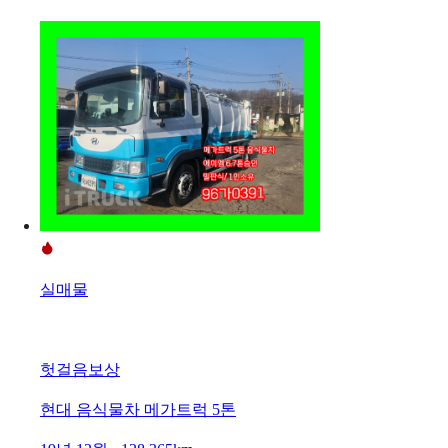
실매물
헛걸음보상
현대 음식물차 메가트럭 5톤