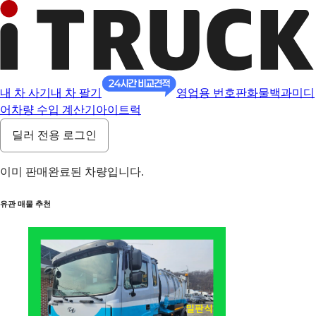
내 차 사기
내 차 팔기
영업용 번호판
화물백과
미디
어
차량 수입 계산기
아이트럭
딜러 전용 로그인
이미 판매완료된 차량입니다.
유관 매물 추천