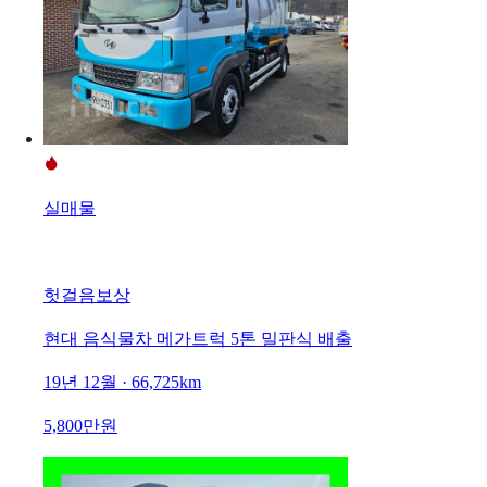
실매물
헛걸음보상
현대 음식물차 메가트럭 5톤 밀판식 배출
19년 12월 · 66,725km
5,800만원